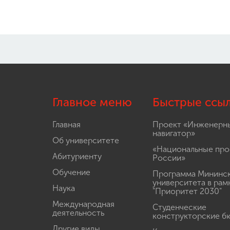
Главное меню
Быстрые ссы
Главная
Проект «Инженерн
навигатор»
Об университете
«Национальные про
Абитуриенту
России»
Обучение
Программа Мининс
университета в рам
Наука
"Приоритет 2030"
Международная
Студенческие
деятельность
конструкторские б
Другие виды