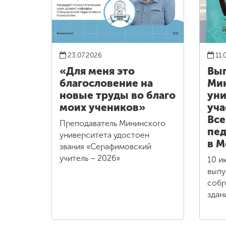
23.07.2026
11.
«Для меня это
Вы
благословение на
Ми
новые труды во благо
уни
моих учеников»
уча
Все
Преподаватель Мининского
пед
университета удостоен
в М
звания «Серафимовский
учитель – 2026»
10 и
выпу
собр
здан