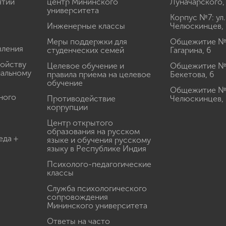
ятий
центр Мининского
Луначарского,
университета
Корпус №7: ул.
Инженерные классы
Челюскинцев, 
Меры поддержки для
Общежитие № 1
вления
студенческих семей
Гагарина, 6
ройству
Целевое обучение и
Общежитие № 2
иальному
правила приема на целевое
Бекетова, 6
обучение
Общежитие № 3
ного
Противодействие
Челюскинцев, 
коррупции
Центр открытого
образования на русском
еда +
языке и обучения русскому
языку в Республике Индия
Психолого-педагогические
классы
Служба психологического
сопровождения
Мининского университета
Ответы на часто