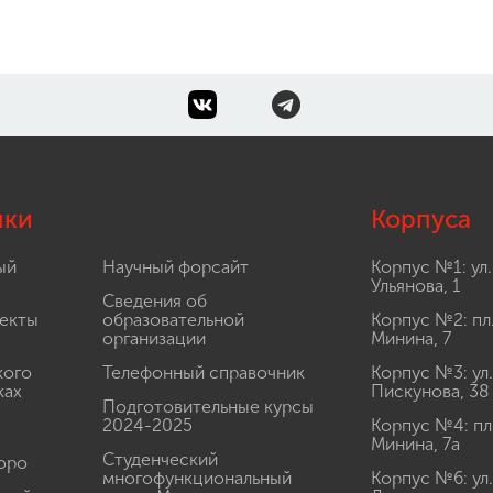
лки
Корпуса
ый
Научный форсайт
Корпус №1: ул.
Ульянова, 1
Сведения об
екты
образовательной
Корпус №2: пл
организации
Минина, 7
кого
Телефонный справочник
Корпус №3: ул.
ках
Пискунова, 38
Подготовительные курсы
2024-2025
Корпус №4: пл
Минина, 7а
Студенческий
юро
многофункциональный
Корпус №6: ул.