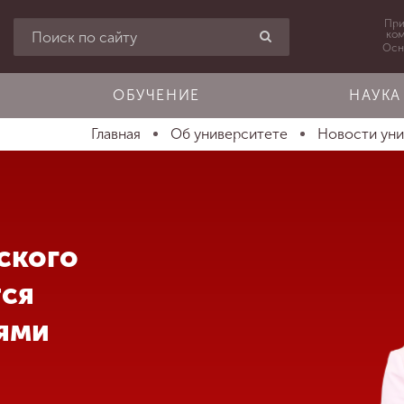
При
ко
Осн
ОБУЧЕНИЕ
НАУКА
Главная
Об университете
Новости ун
ского
тся
ями