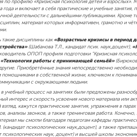
я по профилю «Кризисная психология детей и взрослых». 
 года и включает в себя практические и учебные занятия,
учной деятельности с дальнейшими публикациями. Кроме т
циплин, материал которых информативен, грамотно и чётк
ми.
 такие дисциплины как
«Возрастные кризисы в период д
стройства»
(Шабанова Т.Л., кандидат псих. наук,доцент),
«
ководитель ОПОП профиля подготовки “Кризисная психолог
,
«Технология работы с принимающей семьёй»
(Бирюкова
е другие. Приобретённые знания непосредственно необходи
 помощниками в собственной жизни, ключиком к понимани
оммуникации с окружающими людьми.
 в учебный процесс на занятиях были предложены разнооб
ый интерес и скорость усвоения нового материала или ак
взгляд, кажутся практические занятия, упражнения в парах 
в, анализы звонков, а также тренинговая работа. Конечно,
териал мы смогли благодаря педагогам кафедры практичес
 (кандидат психологических наук,доцент), а также пригл
дат психологических наук, доцент) и высшей школы экономи