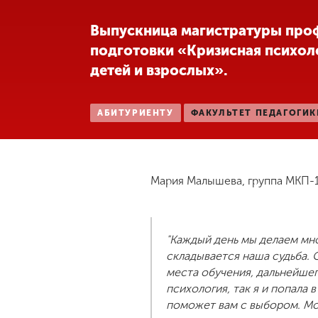
Международная
Выпускница магистратуры про
деятельность
подготовки «Кризисная психол
детей и взрослых».
Другие виды
деятельности
АБИТУРИЕНТУ
ФАКУЛЬТЕТ ПЕДАГОГИК
Студенческая
жизнь
Мария Малышева, группа МКП-1
Сведения об
образовательной
организации
"Каждый день мы делаем мно
складывается наша судьба. 
места обучения, дальнейшег
Приемная
психология, так я и попала
комиссия
+7 (831) 262-26-20
поможет вам с выбором. Мо