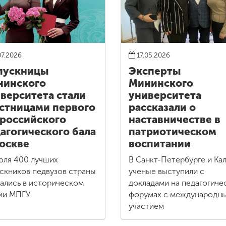
07.2026
17.05.2026
пускницы
Эксперты
нинского
Мининского
верситета стали
университета
стницами первого
рассказали о
российского
наставничестве в
агогического бала
патриотическом
оскве
воспитании
юля 400 лучших
В Санкт-Петербурге и Кал
скников педвузов страны
ученые выступили с
ались в историческом
докладами на педагогиче
ии МПГУ
форумах с международн
участием