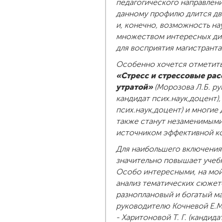
педагогического направлени
данному профилю длится два
и, конечно, возможность на
множеством интересных дис
для восприятия магистранта
Особенно хочется отметить
«Стресс и стрессовые рас
утратой»
(Морозова Л.Б. ру
кандидат псих.наук,доцент)
псих.наук,доцент) и многи
также станут незаменимыми
источником эффективной к
Для наибольшего включения
значительно повышает учебн
Особо интересными, на мой 
анализ тематических сюжето
разноплановый и богатый ма
руководителю Кочневой Е.М.
- Харитоновой Т. Г. (канди