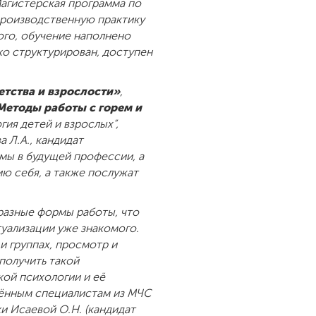
Магистерская программа по
 производственную практику
ого, обучение наполнено
о структурирован, доступен
етства и взрослости»
,
Методы работы с горем и
ия детей и взрослых”,
 Л.А., кандидат
мы в будущей профессии, а
ю себя, а также послужат
разные формы работы, что
туализации уже знакомого.
и группах, просмотр и
 получить такой
кой психологии и её
ашённым специалистам из МЧС
ки Исаевой О.Н. (кандидат