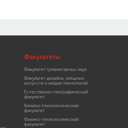
Факультеты
Факультет гуманитарных наук
Факультет дизайна, изящных
.
искусств и медиа-технологий
Естественно-географический
факультет
Химико-технологический
.
факультет
Физико-технологический
факультет