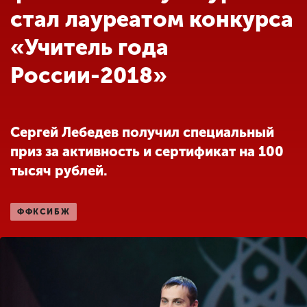
Обучение
стал лауреатом конкурса
«Учитель года
Наука
России-2018»
Международная
деятельность
Сергей Лебедев получил специальный
приз за активность и сертификат на 100
Другие виды
тысяч рублей.
деятельности
ФФКСИБЖ
Студенческая жизнь
Сведения об
образовательной
организации