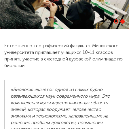
ENG
SPN
CHI
Естественно-географический факультет Мининского
Приемная
университета приглашает учащихся 10-11 классов
комиссия
+7 (831) 262-26-20
принять участие в ежегодной вузовской олимпиаде по
биологии.
«Биология является одной из самых бурно
развивающихся наук современного мира. Это
комплексная мультидисциплинарная область
знаний, которая вооружает человечество
знаниями и технологиями, направленными на
решение проблем долголетия, повышения