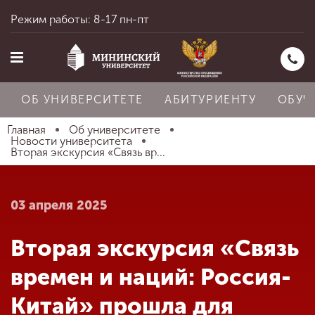
Режим работы: 8-17 пн-пт
ОБ УНИВЕРСИТЕТЕ
АБИТУРИЕНТУ
ОБУЧ
Главная
Об университете
Новости университета
Вторая экскурсия «Связь вр...
Главная
03 апреля 2025
Об университете
Вторая экскурсия «Связь
Абитуриенту
времен и наций: Россия-
Китай» прошла для