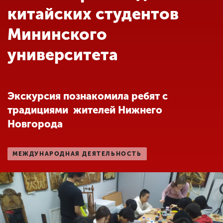
Обучение
китайских студентов
Мининского
Наука
университета
Международная
деятельность
Экскурсия познакомила ребят с
традициями жителей Нижнего
Другие виды
Новгорода
деятельности
МЕЖДУНАРОДНАЯ ДЕЯТЕЛЬНОСТЬ
Студенческая жизнь
Сведения об
образовательной
организации