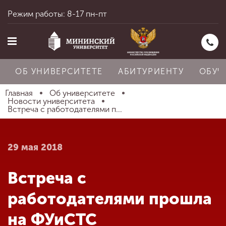
Режим работы: 8-17 пн-пт
ОБ УНИВЕРСИТЕТЕ
АБИТУРИЕНТУ
ОБУЧ
Главная
Об университете
Новости университета
Встреча с работодателями п...
Главная
29 мая 2018
Об университете
Встреча с
Абитуриенту
работодателями прошла
на ФУиСТС