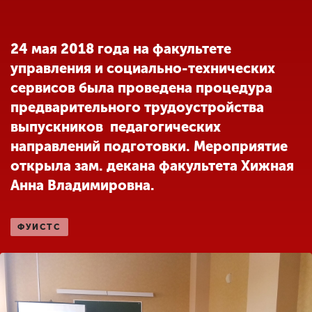
Обучение
24 мая 2018 года на факультете
Наука
управления и социально-технических
сервисов была проведена процедура
Международная
предварительного трудоустройства
деятельность
выпускников педагогических
направлений подготовки. Мероприятие
Другие виды
открыла зам. декана факультета Хижная
деятельности
Анна Владимировна.
Студенческая жизнь
ФУИСТС
Сведения об
образовательной
организации