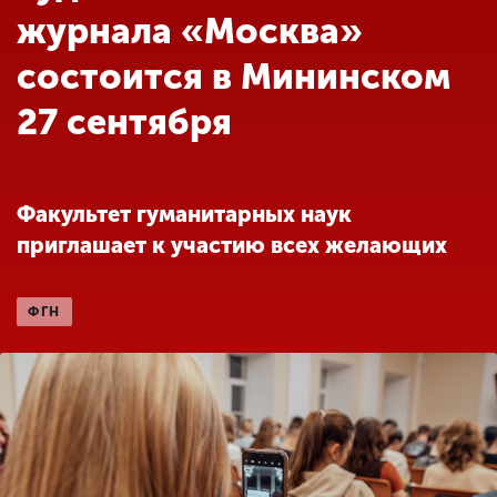
Обучение
журнала «Москва»
состоится в Мининском
Наука
27 сентября
Международная
деятельность
Факультет гуманитарных наук
приглашает к участию всех желающих
Другие виды
деятельности
ФГН
Студенческая жизнь
Сведения об
образовательной
организации