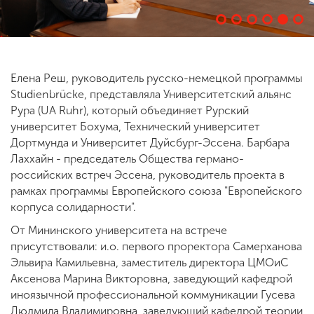
ENG
SPN
CHI
Елена Реш, руководитель русско-немецкой программы
Studienbrücke, представляла Университетский альянс
Рура (UA Ruhr), который объединяет Рурский
Приемная
университет Бохума, Технический университет
комиссия
+7 (831) 262-26-20
Дортмунда и Университет Дуйсбург-Эссена. Барбара
Лаххайн - председатель Общества германо-
российских встреч Эссена, руководитель проекта в
рамках программы Европейского союза "Европейского
корпуса солидарности".
От Мининского университета на встрече
присутствовали: и.о. первого проректора Самерханова
Эльвира Камильевна, заместитель директора ЦМОиС
Аксенова Марина Викторовна, заведующий кафедрой
иноязычной профессиональной коммуникации Гусева
Людмила Владимировна, заведующий кафедрой теории