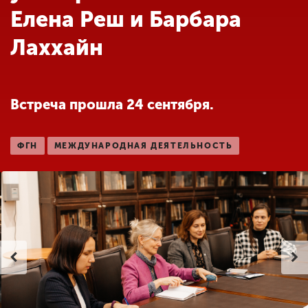
Обучение
Елена Реш и Барбара
Лаххайн
Наука
Международная
Встреча прошла 24 сентября.
деятельность
ФГН
МЕЖДУНАРОДНАЯ ДЕЯТЕЛЬНОСТЬ
Другие виды
деятельности
Студенческая жизнь
Сведения об
образовательной
организации