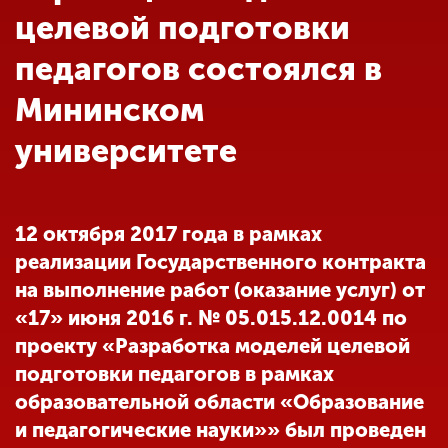
Обучение
целевой подготовки
педагогов состоялся в
Наука
Мининском
университете
Международная
деятельность
12 октября 2017 года в рамках
Другие виды
деятельности
реализации Государственного контракта
на выполнение работ (оказание услуг) от
«17» июня 2016 г. № 05.015.12.0014 по
Студенческая жизнь
проекту «Разработка моделей целевой
подготовки педагогов в рамках
Сведения об
образовательной области «Образование
образовательной
и педагогические науки»» был проведен
организации