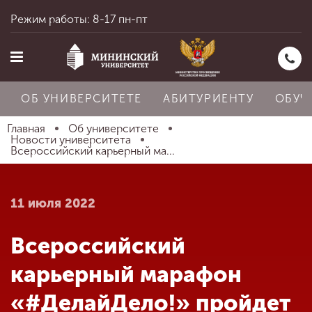
Режим работы: 8-17 пн-пт
ОБ УНИВЕРСИТЕТЕ
АБИТУРИЕНТУ
ОБУЧ
Главная
Об университете
Новости университета
Всероссийский карьерный ма...
Главная
11 июля 2022
Об университете
Всероссийский
Абитуриенту
карьерный марафон
«#ДелайДело!» пройдет