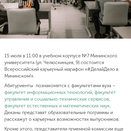
ENG
SPN
CHI
Приемная
комиссия
15 июля в 11:00 в учебном корпусе №7 Мининского
+7 (831) 262-26-20
университета (ул. Челюскинцев, 9) состоится
Всероссийский карьерный марафон «#ДелайДело в
Мининском!».
Абитуриенты познакомятся с факультетами вуза –
факультет информационных технологий
,
факультет
управления и социально-технических сервисов
,
факультет естественных и математических наук
.
Деканы представят образовательные пограммы и
расскажут о карьерных возможностях выпускников.
Кроме этого, представители приемной комиссии еще