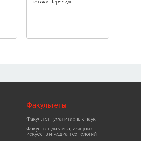
потока Персеиды
Факультеты
Факультет гуманитарных наук
Факультет дизайна, изящных
.
искусств и медиа-технологий