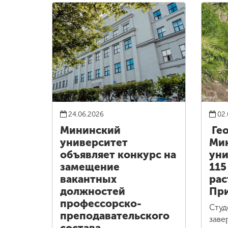
24.06.2026
02.
Мининский
Ге
университет
Ми
объявляет конкурс на
уни
замещение
115
вакантных
рас
должностей
При
профессорско-
Студ
преподавательского
заве