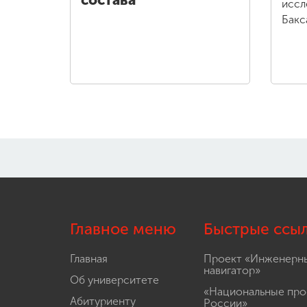
состава
иссл
Бакс
Главное меню
Быстрые ссы
Главная
Проект «Инженерн
навигатор»
Об университете
«Национальные про
Абитуриенту
России»