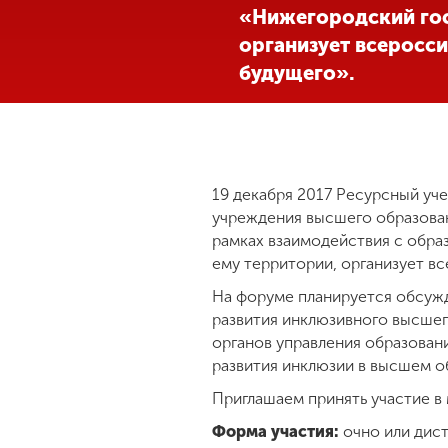
«Нижегородский гос
Международная
организует всеросс
деятельность
будущего».
Другие виды
деятельности
19 декабря 2017 Ресурсный уч
Студенческая
учреждения высшего образован
жизнь
рамках взаимодействия с обр
ему территории, организует в
Сведения об
На форуме планируется обсуж
образовательной
развития инклюзивного высшег
организации
органов управления образован
развития инклюзии в высшем о
Приемная
Приглашаем принять участие в
комиссия
+7 (831) 262-26-20
Форма участия:
очно или дист