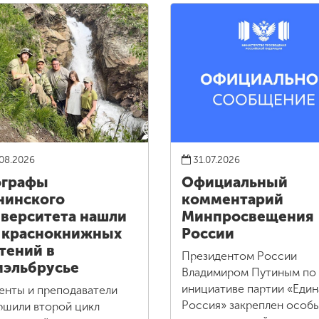
08.2026
31.07.2026
ографы
Официальный
нинского
комментарий
верситета нашли
Минпросвещения
 краснокнижных
России
тений в
Президентом России
эльбрусье
Владимиром Путиным по
инициативе партии «Един
енты и преподаватели
Россия» закреплен особ
ршили второй цикл