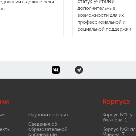
статус учителей,
едований в долине реки
дополнительные
ан
возможности для их
профессиональной и
социальной поддержки
лки
Корпуса
ый
Научный форсайт
Корпус №1: ул.
Ульянова, 1
Сведения об
екты
образовательной
Корпус №2: пл
организации
Минина, 7