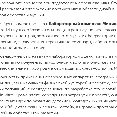
ировочного процесса при подготовке к соревнованиям. С
й
рассказали о творческих достижениях в области дизайна,
продюсерства и музыки.
оября в рамках проекта
«Лабораторный комплекс Мининс
азе 14 научно-образовательных центров, научно-исследова
есурсных центров, зоологического музея и обсерватории 
тренинги, экскурсии, интерактивные семинары, лабораторн
альные игры и лекторий.
познакомились с навыками лабораторной оценки качества 
опыты по получению из молочной кислоты и очистке лакт
ический анализ проб родниковой воды в окрестностях пл. 
зможностях применения современных аппаратно-программн
ья лиц, занимающихся физической культурой и спортом, п
ки популяций, с исследованиями по разработке технологий
n vitro. Кроме этого мероприятия затронули и проектную д
оектных идей по развитию детских и молодежных инициатив
ие «Общества равных возможностей», в игровом простран
ий на собственном развитии.