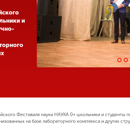
ийского
льники и
учно-
аторного
ых
ийского Фестиваля науки НАУКА 0+ школьники и студенты п
низованных на базе лабораторного комплекса и других стр