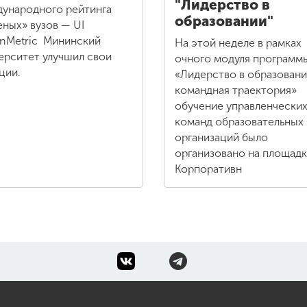
"Лидерство в
ународного рейтинга
образовании"
еных» вузов — UI
nMetric Мининский
На этой неделе в рамках
ерситет улучшил свои
очного модуля программ
ции.
«Лидерство в образовани
командная траектория»
обучение управленчески
команд образовательных
организаций было
организовано на площад
Корпоративн