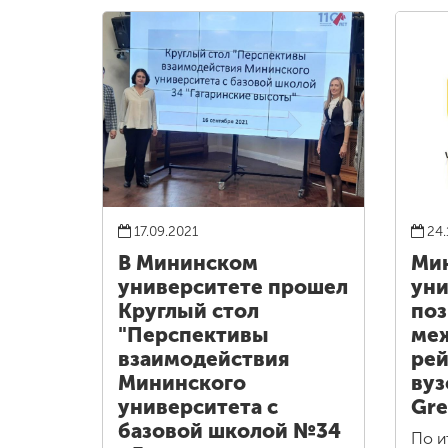
17.09.2021
24.
В Мининском
Ми
университете прошел
уни
Круглый стол
поз
"Перспективы
ме
взаимодействия
рей
Мининского
вуз
университета с
Gre
базовой школой №34
По и