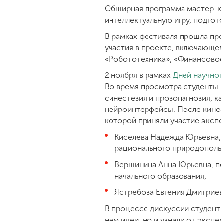
Обширная программа мастер-к
интеллектуальную игру, подгот
В рамках фестиваля прошла пр
участия в проекте, включающе
«Робототехника», «Финансово
2 ноября в рамках
Дней научно
Во время просмотра студенты 
синестезия и прозопагнозия, к
нейроинтерфейсы. После киноп
которой приняли участие эксп
Киселева Надежда Юрьевна, 
рационального природополь
Вершинина Анна Юрьевна, пе
начального образования,
Ястребова Евгения Дмитрие
В процессе дискуссии студент
нем идеи, но и узнали от экс