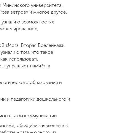
 Мининского университета,
оза ветров» и многое другое.
 узнали о возможностях
-моделирование»,
й «Могз. Вторая Вселенная».
знали о том, что такое
 как использовать
г управляет нами?», в
ологического образования и
ии и педагогики дошкольного и
сиональной коммуникации.
ильме, обсудили заявленные в
работы мозга – одного из