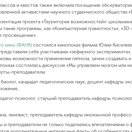
лассов и квестов также включала посещение обсерватории
овленной активистами научного студенческого общества «Р
езентация проекта «Территория возможностей»: школьники
м такие программы, как «Компьютерная грамотность», «3D
е просвещение».
го кино (ФАНК)
состоялся кинопоказ фильма Юлии Киселево
представили себя участниками «зефирного эксперимента», у
аковы возможности применения гипноза, зачем создавать и
оказа состоялась дискуссия «Мы управляем мозгом или моз
ерты-преподаватели:
биолог, кандидат педагогических наук, доцент кафедры эк
зования,
дагог-психолог, старший преподаватель кафедры психолог
вна, лингвист, преподаватель кафедры иноязычной профес
ы и преподаватели не только поделились впечатлениями о ф
пертов дополнительные интересные факты об особенностях 