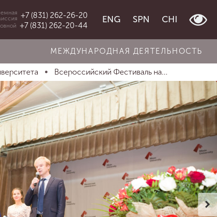
емная
+7 (831) 262-26-20
ENG
SPN
CHI
миссия
+7 (831) 262-20-44
овной
МЕЖДУНАРОДНАЯ ДЕЯТЕЛЬНОСТЬ
иверситета
Всероссийский Фестиваль на...