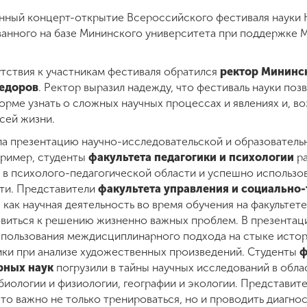
нный концерт-открытие Всероссийского фестиваля науки 
ованного на базе Мининского университета при поддержке 
утствия к участникам фестиваля обратился
ректор Мининс
едоров
. Ректор выразил надежду, что фестиваль науки по
орме узнать о сложных научных процессах и явлениях и, в
всей жизни.
а презентацию научно-исследовательской и образовательн
ример, студенты
факультета педагогики и психологии
ра
в психолого-педагогической области и успешно использова
ти. Представители
факультета управления и социально-
как научная деятельность во время обучения на факультете
овиться к решению жизненно важных проблем. В презента
пользования междисциплинарного подхода на стыке истор
ики при анализе художественных произведений. Студенты
ф
рных наук
погрузили в тайны научных исследований в обла
биологии и физиологии, географии и экологии. Представит
что важно не только тренироваться, но и проводить диагно