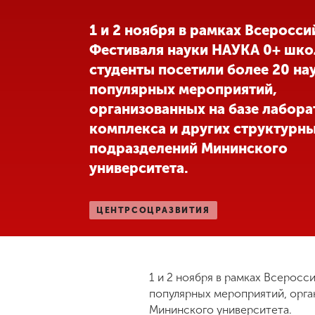
Международная
1 и 2 ноября в рамках Всеросс
деятельность
Фестиваля науки НАУКА 0+ шко
студенты посетили более 20 на
Другие виды
популярных мероприятий,
деятельности
организованных на базе лабор
комплекса и других структурн
Студенческая
подразделений Мининского
жизнь
университета.
Сведения об
ЦЕНТРСОЦРАЗВИТИЯ
образовательной
организации
Приемная
1 и 2 ноября в рамках Всеросс
комиссия
популярных мероприятий, орга
+7 (831) 262-26-20
Мининского университета.