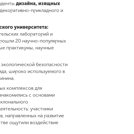
туденты
дизайна, изящных
 декоративно-прикладного и
кого университета:
тельских лабораторий и
прошли 20 научно-популярных
ые практикумы, научные
и экологической безопасности
ида, широко используемого в
Минина.
ых комплексов для
ознакомились с основами
 клонального
еятельность: участники
, направленных на развитие
стве ощутили воздействие