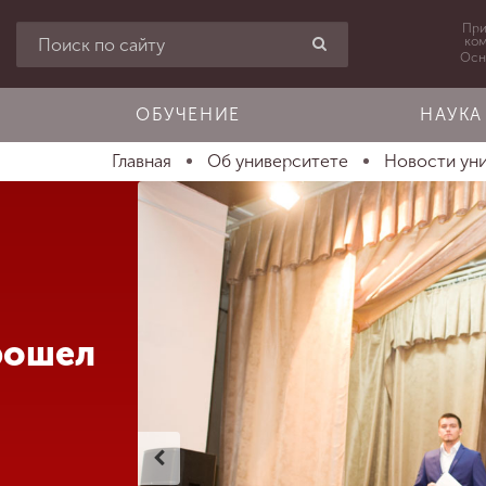
При
ко
Осн
ОБУЧЕНИЕ
НАУКА
Главная
Об университете
Новости ун
рошел