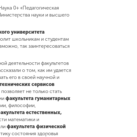
Наука 0+ «Педагогическая
Министерства науки и высшего
кого университета
зволит школьникам и студентам
озможно, так заинтересоваться
ой деятельности факультетов
ссказали о том, как им удается
ть его в своей научной и
технических сервисов
 позволяет не только стать
ции
факультета гуманитарных
ии, философии,
акультета естественных,
сти математики и
ели
факультета физической
стику состояния здоровья