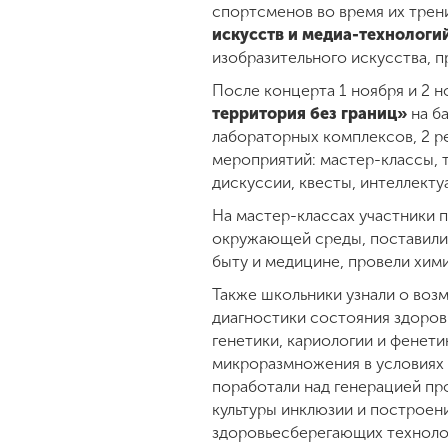
спортсменов во время их трен
искусств и медиа-технологи
изобразительного искусства, 
После концерта 1 ноября и 2 н
территория без границ»
на б
лабораторных комплексов, 2 р
мероприятий: мастер-классы, 
дискуссии, квесты, интеллекту
На мастер-классах участники 
окружающей среды, поставили 
быту и медицине, провели хим
Также школьники узнали о во
диагностики состояния здоров
генетики, кариологии и фенети
микроразмножения в условиях i
поработали над генерацией пр
культуры инклюзии и построен
здоровьесберегающих технолог