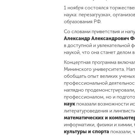
1 ноября состоялся торжестве
наука: перезагрузка», организ
образования РФ.
Со словами приветствия и нап
Александр Александрович Ф
в доступной и увлекательной ф
наукой, что она станет делом 
Концертная программа включал
Мининского университета. Нап
обобщать опыт великих ученых 
профессиональной деятельнос
наглядно продемонстрировали, 
профессионалом, но и подгот
наук
показали возможности ис
литературоведения и лингвист
математических и компьюте
информатики, физики и химии, 
культуры и спорта
показали, 