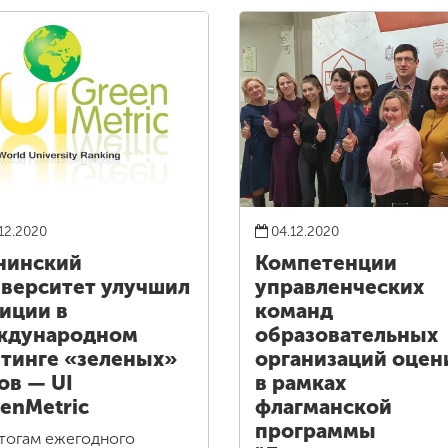
12.2020
04.12.2020
нинский
Компетенции
верситет улучшил
управленческих
иции в
команд
ждународном
образовательных
тинге «зеленых»
организаций оцен
ов — UI
в рамках
enMetric
флагманской
программы
тогам ежегодного