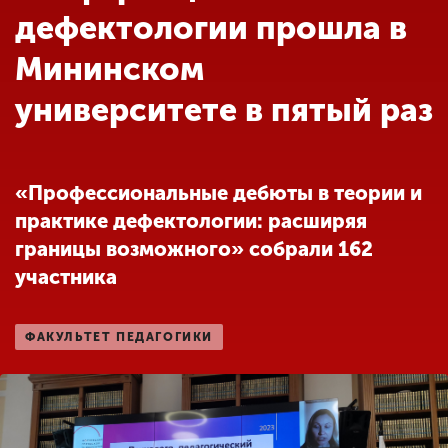
Обучение
дефектологии прошла в
Мининском
Наука
университете в пятый раз
Международная
деятельность
«Профессиональные дебюты в теории и
практике дефектологии: расширяя
Другие виды
границы возможного» собрали 162
деятельности
участника
Студенческая жизнь
ФАКУЛЬТЕТ ПЕДАГОГИКИ
Сведения об
образовательной
организации