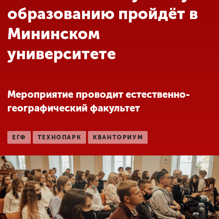
Обучение
образованию пройдёт в
Мининском
Наука
университете
Международная
деятельность
Мероприятие проводит естественно-
географический факультет
Другие виды
деятельности
ЕГФ
ТЕХНОПАРК
КВАНТОРИУМ
Студенческая жизнь
Сведения об
образовательной
организации