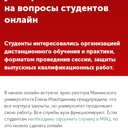
Обучение
на вопросы студентов
онлайн
Наука
Международная
Студенты интересовались организацией
деятельность
дистанционного обучения и практики,
форматом проведения сессии, защиты
Другие виды
выпускных квалификационных работ.
деятельности
Студенческая жизнь
В начале онлайн-встречи врио ректора Мининского
университета Елена Илалтдинова предупредила, что
все корпуса закрыты, но университет продолжает
Сведения об
свою работу. Все службы вуза функционируют. Если
образовательной
студентам
необходимо оформить справку в МФЦ
, то
организации
это можно сделать онлайн.