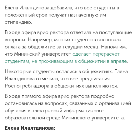
Елена Илалтдинова добавила, что все студенты в
положенный срок получат назначенную им
ENG
SPN
CHI
стипендию.
В ходе эфира врио ректора ответила на поступающие
вопросы. Например, многих студентов волновала
оплата за общежитие за текущий месяц. Напомним,
Приемная
что Мининский университет
сделает перерасчет
комиссия
студентам, не проживающим в общежитии в апреле
.
+7 (831) 262-26-20
Некоторые студенты остались в общежитиях. Елена
Илалтдинова отметила, что все предписания
Роспотребнадзора в общежитиях выполняются.
В ходе прямого эфира врио ректора подробно
остановилась на вопросах, связанных с организацией
обучения в электронной информационно-
образовательной среде Мининского университета.
Елена Илалтдинова: