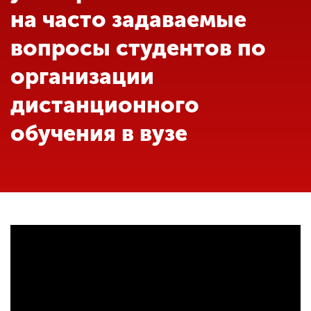
Обучение
на часто задаваемые
вопросы студентов по
Наука
организации
дистанционного
Международная
деятельность
обучения в вузе
Другие виды
деятельности
Студенческая жизнь
<
Сведения об
образовательной
организации