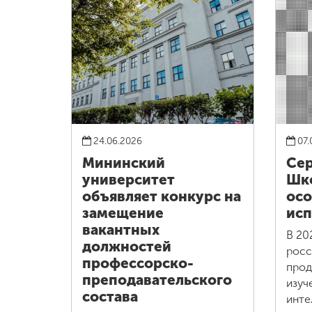
24.06.2026
07.
Мининский
Сер
университет
Шко
объявляет конкурс на
осо
замещение
исп
вакантных
В 20
должностей
росс
профессорско-
прод
преподавательского
изуч
состава
инте