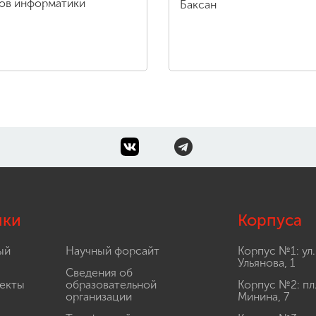
ов информатики
Баксан
лки
Корпуса
ый
Научный форсайт
Корпус №1: ул.
Ульянова, 1
Сведения об
екты
образовательной
Корпус №2: пл
организации
Минина, 7