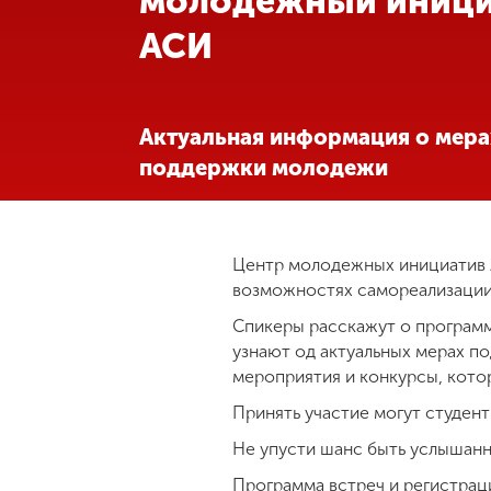
молодежный иници
АСИ
Международная
деятельность
Другие виды
Актуальная информация о мера
деятельности
поддержки молодежи
Студенческая
жизнь
Центр молодежных инициатив 
возможностях самореализации
Сведения об
Спикеры расскажут о программа
образовательной
узнают од актуальных мерах п
организации
мероприятия и конкурсы, кото
Принять участие могут студент
Приемная
Не упусти шанс быть услышан
комиссия
+7 (831) 262-26-20
Программа встреч и регистрац