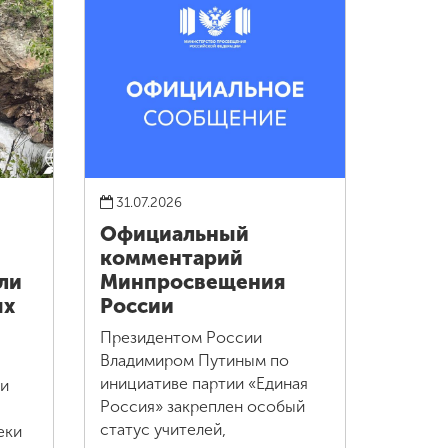
31.07.2026
Официальный
комментарий
ли
Минпросвещения
ых
России
Президентом России
Владимиром Путиным по
инициативе партии «Единая
ли
Россия» закреплен особый
статус учителей,
еки