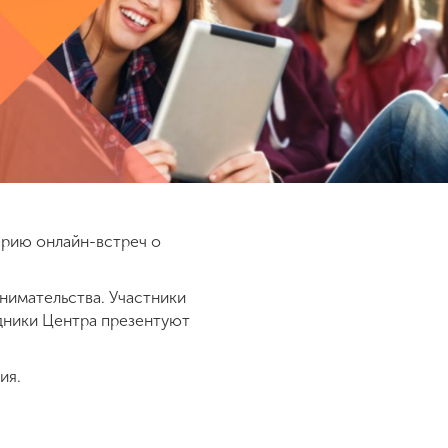
ерию онлайн-встреч о
инимательства. Участники
удники Центра презентуют
ия.