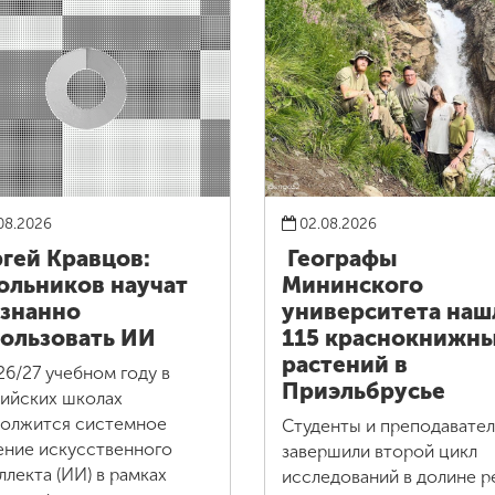
08.2026
02.08.2026
гей Кравцов:
Географы
льников научат
Мининского
знанно
университета наш
ользовать ИИ
115 краснокнижн
растений в
26/27 учебном году в
Приэльбрусье
ийских школах
олжится системное
Студенты и преподавате
ение искусственного
завершили второй цикл
ллекта (ИИ) в рамках
исследований в долине р