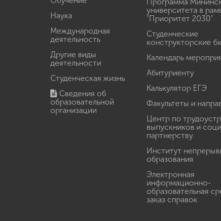
Обучение
Программа Мининс
университета в рам
Наука
"Приоритет 2030"
Международная
Студенческие
деятельность
конструкторские б
Другие виды
Календарь меропри
деятельности
Абитуриенту
Студенческая жизнь
Калькулятор ЕГЭ
Сведения об
образовательной
Факультеты и напра
организации
Центр по трудоуст
выпускников и соц
партнерству
Институт непрерыв
образования
Электронная
информационно-
образовательная ср
заказ справок