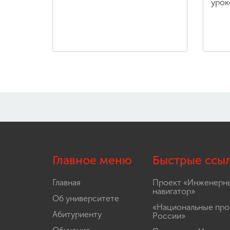
урок
Главное меню
Быстрые ссы
Главная
Проект «Инженерн
навигатор»
Об университете
«Национальные про
Абитуриенту
России»