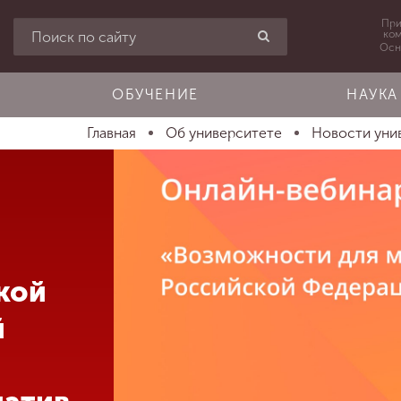
При
ко
Осн
ОБУЧЕНИЕ
НАУКА
Главная
Об университете
Новости уни
кой
й