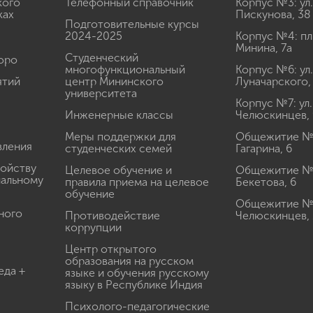
кого
Телефонный справочник
Корпус №3: ул.
ках
Пискунова, 38
Подготовительные курсы
2024-2025
Корпус №4: пл
Минина, 7а
Студенческий
юро
многофункциональный
Корпус №6: ул.
ятий
центр Мининского
Луначарского,
университета
Корпус №7: ул.
Инженерные классы
Челюскинцев, 
Меры поддержки для
Общежитие № 1
вления
студенческих семей
Гагарина, 6
ройству
Целевое обучение и
Общежитие № 2
иальному
правила приема на целевое
Бекетова, 6
обучение
Общежитие № 3
ного
Противодействие
Челюскинцев, 
коррупции
Центр открытого
образования на русском
еда +
языке и обучения русскому
языку в Республике Индия
Психолого-педагогические