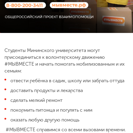
ENG
SPN
CHI
Приемная
Студенты Мининского университета могут
комиссия
присоединиться к волонтерскому движению
+7 (831) 262-26-20
#МЫВМЕСТЕ и начать помогать мобилизованным и их
семьям:
отвести ребёнка в садик, школу или забрать оттуда
доставить продукты и лекарства
сделать мелкий ремонт
покормить питомца и погулять с ним
оказать любую другую помощь
#МЫВМЕСТЕ справимся со всеми вызовами времени.