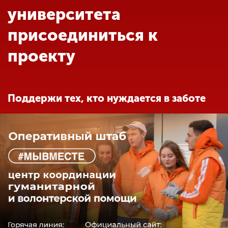
Обучение
университета
присоединиться к
Наука
проекту
Международная
деятельность
Поддержи тех, кто нуждается в заботе
Другие виды
деятельности
Студенческая жизнь
Сведения об
образовательной
организации