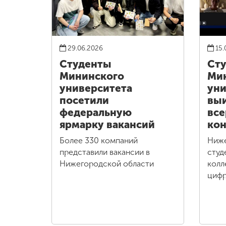
29.06.2026
15.
Студенты
Ст
Мининского
Ми
университета
уни
посетили
выи
федеральную
все
ярмарку вакансий
кон
Более 330 компаний
Ниж
представили вакансии в
студ
Нижегородской области
колл
цифр