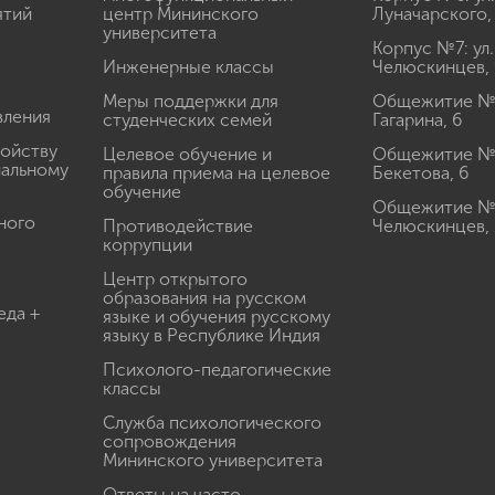
ятий
центр Мининского
Луначарского,
университета
Корпус №7: ул.
Инженерные классы
Челюскинцев, 
Меры поддержки для
Общежитие № 1
вления
студенческих семей
Гагарина, 6
ройству
Целевое обучение и
Общежитие № 2
иальному
правила приема на целевое
Бекетова, 6
обучение
Общежитие № 3
ного
Противодействие
Челюскинцев, 
коррупции
Центр открытого
образования на русском
еда +
языке и обучения русскому
языку в Республике Индия
Психолого-педагогические
классы
Служба психологического
сопровождения
Мининского университета
Ответы на часто