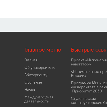
Главное меню
Быстрые ссы
Главная
Проект «Инженерн
навигатор»
Об университете
«Национальные про
Абитуриенту
России»
Обучение
Программа Мининс
университета в рам
Наука
"Приоритет 2030"
Международная
Студенческие
деятельность
конструкторские б