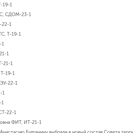
-19-1
ТС, СДОМ-23-1
-22-1
С, Т-19-1
-1
21-1
Т-21-1
 Т-19-1
 ЭУ-22-1
-1
-1
СТ-22-1
овна ФИТ, ИТ-21-1
 Анастасию Булганину выбрали в новый состав Совета тер