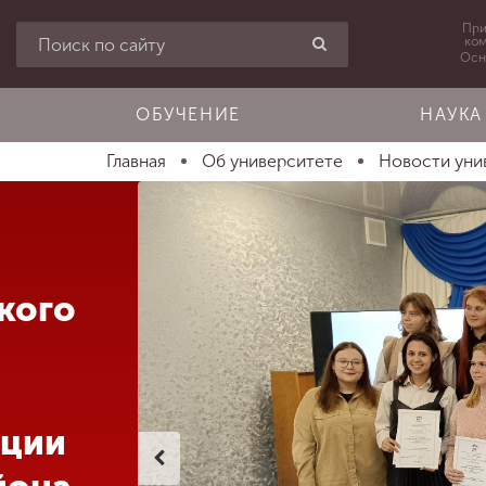
При
ко
Осн
ОБУЧЕНИЕ
НАУКА
Главная
Об университете
Новости уни
кого
ации