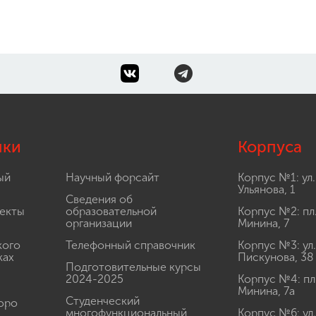
лки
Корпуса
ый
Научный форсайт
Корпус №1: ул.
Ульянова, 1
Сведения об
екты
образовательной
Корпус №2: пл
организации
Минина, 7
кого
Телефонный справочник
Корпус №3: ул.
ках
Пискунова, 38
Подготовительные курсы
2024-2025
Корпус №4: пл
Минина, 7а
Студенческий
юро
многофункциональный
Корпус №6: ул.