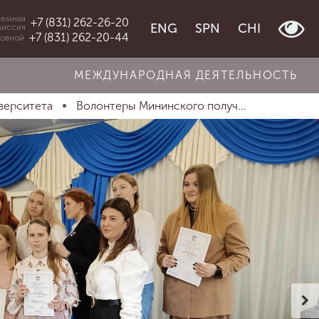
емная
+7 (831) 262-26-20
ENG
SPN
CHI
миссия
+7 (831) 262-20-44
овной
МЕЖДУНАРОДНАЯ ДЕЯТЕЛЬНОСТЬ
верситета
Волонтеры Мининского получ...