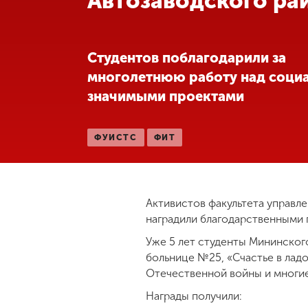
Автозаводского ра
Международная
деятельность
Студентов поблагодарили за
многолетнюю работу над соци
Другие виды
значимыми проектами
деятельности
ФУИСТС
ФИТ
Студенческая
жизнь
Сведения об
Активистов факультета управл
образовательной
наградили благодарственными 
организации
Уже 5 лет студенты Мининског
больнице №25, «Счастье в лад
Приемная
Отечественной войны и многие
комиссия
+7 (831) 262-26-20
Награды получили: