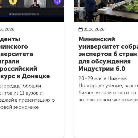
06.2026
01.06.2026
уденты
Мининский
нинского
университет собр
верситета
экспертов 6 стран
грали
для обсуждения
российский
Индустрии 6.0
курс в Донецке
28–29 мая в Нижнем
Новгороде ученые, власт
егородцы обошли
бизнес искали ответы на
ентов из 11 вузов и
вызовы новой экономики
еджей в презентациях о
овой экономике