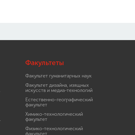
Факультеты
Факультет гуманитарных наук
Факультет дизайна, изящных
.
искусств и медиа-технологий
Естественно-географический
факультет
Химико-технологический
.
факультет
Физико-технологический
факультет