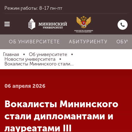
Режим работы: 8-17 пн-пт
ОБ УНИВЕРСИТЕТЕ
АБИТУРИЕНТУ
ОБУЧ
Главная
Об университете
Новости университета
Вокалисты Мининского стали...
Главная
06 апреля 2026
Об университете
Вокалисты Мининского
Абитуриенту
стали дипломантами и
лауреатами III