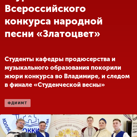
Обучение
Всероссийского
конкурса народной
Наука
песни «Златоцвет»
Международная
деятельность
Студенты кафедры продюсерства и
музыкального образования покорили
Другие виды
жюри конкурса во Владимире, и следом
деятельности
в финале «Студенческой весны»
Студенческая жизнь
ФДИИМТ
Сведения об
образовательной
организации