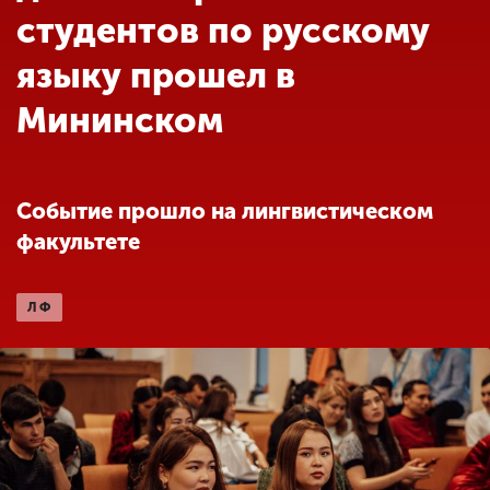
Обучение
студентов по русскому
языку прошел в
Наука
Мининском
Международная
деятельность
Событие прошло на лингвистическом
факультете
Другие виды
деятельности
ЛФ
Студенческая жизнь
Сведения об
образовательной
организации