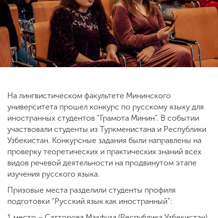
ENG
SPN
CHI
Приемная
комиссия
На лингвистическом факультете Мининского
+7 (831) 262-26-20
университета прошел конкурс по русскому языку для
иностранных студентов “Грамота Минин”. В событии
участвовали студенты из Туркменистана и Республики
Узбекистан. Конкурсные задания были направлены на
проверку теоретических и практических знаний всех
видов речевой деятельности на продвинутом этапе
изучения русского языка.
Призовые места разделили студенты профиля
подготовки “Русский язык как иностранный”:
1 место – Сатторова Махфуза (Республика Узбекистан)