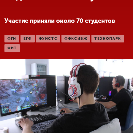
Обучение
Участие приняли около 70 студентов
Наука
ФГН
ЕГФ
ФУИСТС
ФФКСИБЖ
ТЕХНОПАРК
Международная
деятельность
ФИТ
Другие виды
деятельности
Студенческая жизнь
Сведения об
образовательной
организации