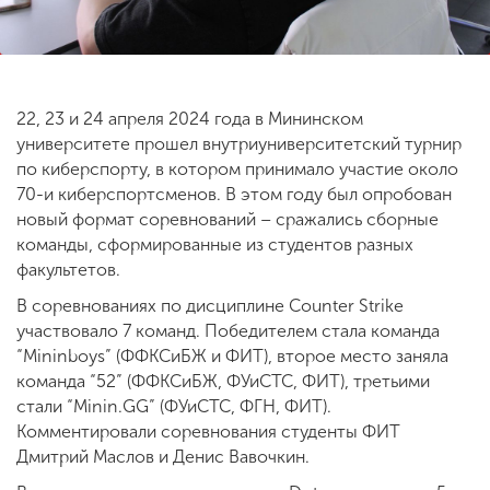
ENG
SPN
CHI
22, 23 и 24 апреля 2024 года в Мининском
университете прошел внутриуниверситетский турнир
по киберспорту, в котором принимало участие около
Приемная
70-и киберспортсменов. В этом году был опробован
комиссия
новый формат соревнований – сражались сборные
+7 (831) 262-26-20
команды, сформированные из студентов разных
факультетов.
В соревнованиях по дисциплине Сounter Strike
участвовало 7 команд. Победителем стала команда
“Mininboys” (ФФКСиБЖ и ФИТ), второе место заняла
команда “52” (ФФКСиБЖ, ФУиСТС, ФИТ), третьими
стали “Minin.GG” (ФУиСТС, ФГН, ФИТ).
Комментировали соревнования студенты ФИТ
Дмитрий Маслов и Денис Вавочкин.