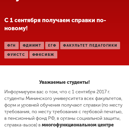
Обучение
С 1 сентября получаем справки по-
Наука
новому!
Международная
ФГН
ФДИИМТ
ЕГФ
ФАКУЛЬТЕТ ПЕДАГОГИКИ
деятельность
ФУИСТС
ФФКСИБЖ
Другие виды
деятельности
Уважаемые студенты!
Информируем вас о том, что с 1 сентября 2017 г.
Студенческая жизнь
студенты Мининского университета всех факультетов,
форм и уровней обучения получают справки (по месту
требования, по месту требования с гербовой печатью,
Сведения об
в пенсионный фонд РФ, в органы социальной защиты,
образовательной
организации
справка-вызов) в
многофункциональном центре