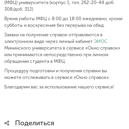
(МФЦ) университета (корпус 1, тел. 262-20-44 доб.
308/доб. 312)
Время работы МФЦ с 8:00 до 18:00 ежедневно, кроме
ENG
SPN
CHI
субботы и воскресения без перерыва на обед.
Заявки на получение справок отправляются в
электронном виде через личный кабинет
ЭИОС
Приемная
Мининского университета в сервисе «Окно справок»
комиссия
или принимаются непосредственно при личном
+7 (831) 262-26-20
обращении студента в МФЦ.
Процедуру подготовки и получения справки вы
можете отслеживать в сервисе «Окно справок».
Благодарим вас за использование нашего сервиса!
Поделиться