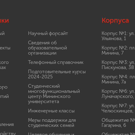
лки
Корпуса
ый
Научный форсайт
Корпус №1: ул.
Ульянова, 1
Сведения об
екты
образовательной
Корпус №2: пл
организации
Минина, 7
кого
Телефонный справочник
Корпус №3: ул.
ках
Пискунова, 38
Подготовительные курсы
2024-2025
Корпус №4: пл
Минина, 7а
Студенческий
юро
многофункциональный
Корпус №6: ул.
ятий
центр Мининского
Луначарского,
университета
Корпус №7: ул.
Инженерные классы
Челюскинцев, 
Меры поддержки для
Общежитие № 1
вления
студенческих семей
Гагарина, 6
ройству
Целевое обучение и
Общежитие № 2