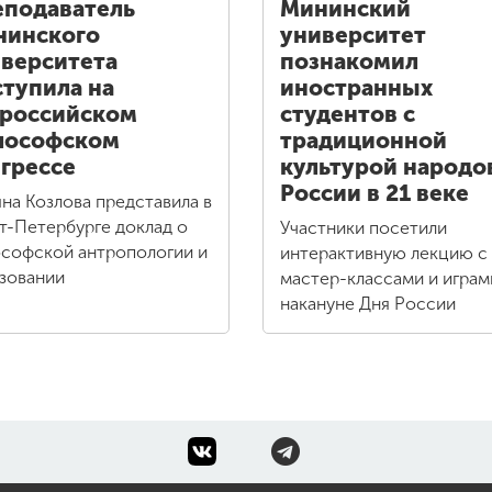
подаватель
Мининский
нинского
университет
верситета
познакомил
тупила на
иностранных
российском
студентов с
лософском
традиционной
грессе
культурой народо
России в 21 веке
яна Козлова представила в
т-Петербурге доклад о
Участники посетили
софской антропологии и
интерактивную лекцию с
зовании
мастер-классами и играм
накануне Дня России