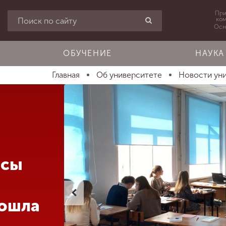
При
ко
Осн
ОБУЧЕНИЕ
НАУКА
Главная
Об университете
Новости ун
осы
рошла