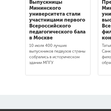
Выпускницы
Пре
Мининского
Ми
университета стали
уни
участницами первого
выс
Всероссийского
Все
педагогического бала
фи
в Москве
кон
10 июля 400 лучших
Тать
выпускников педвузов страны
Санк
собрались в историческом
фило
здании МПГУ
обра