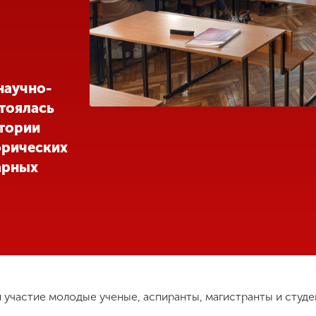
научно-
тоялась
стории
орических
арных
 участие молодые ученые, аспиранты, магистранты и студе