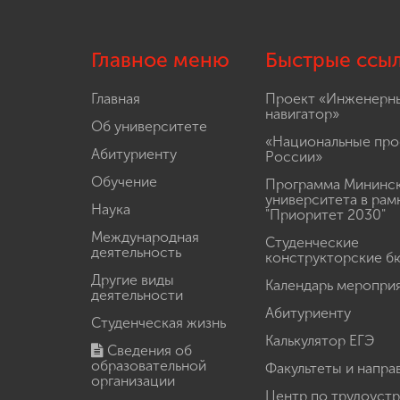
Главное меню
Быстрые ссы
Главная
Проект «Инженерн
навигатор»
Об университете
«Национальные про
Абитуриенту
России»
Обучение
Программа Мининс
университета в рам
Наука
"Приоритет 2030"
Международная
Студенческие
деятельность
конструкторские б
Другие виды
Календарь меропри
деятельности
Абитуриенту
Студенческая жизнь
Калькулятор ЕГЭ
Сведения об
образовательной
Факультеты и напра
организации
Центр по трудоуст