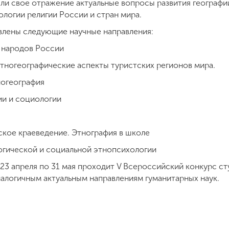
шли свое отражение актуальные вопросы развития географи
ологии религии России и стран мира.
влены следующие научные направления:
 народов России
тногеографические аспекты туристских регионов мира.
ногеография
ии и социологии
ское краеведение. Этнография в школе
огической и социальной этнопсихологии
23 апреля по 31 мая проходит V Всероссийский конкурс ст
налогичным актуальным направлениям гуманитарных наук.