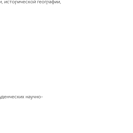
и, исторической географии,
уденческих научно-