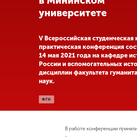
в Мининском
университете
Международная
деятельность
Другие виды
V Всероссийская студенческая 
деятельности
практическая конференция сос
14 мая 2021 года на кафедре и
Студенческая
России и вспомогательных ист
жизнь
дисциплин факультета гуманит
наук.
Сведения об
образовательной
организации
ФГН
Приемная
комиссия
В работе конференции приняли
+7 (831) 262-26-20