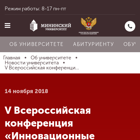
Режим работы: 8-17 пн-пт
ОБ УНИВЕРСИТЕТЕ
АБИТУРИЕНТУ
ОБУЧ
Главная
Об университете
Новости университета
V Всероссийская конференци...
Главная
14 ноября 2018
Об университете
V Всероссийская
Абитуриенту
конференция
«Инновационные