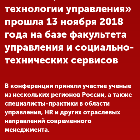
Обучение
технологии управления»
прошла 13 ноября 2018
Наука
года на базе факультета
управления и социально-
Международная
деятельность
технических сервисов
Другие виды
деятельности
В конференции приняли участие ученые
из нескольких регионов России, а также
Студенческая жизнь
специалисты-практики в области
управления, HR и других отраслевых
направлений современного
Сведения об
образовательной
менеджмента.
организации