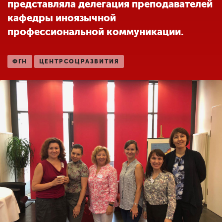
представляла делегация преподавателей
кафедры иноязычной
профессиональной коммуникации.
ENG
SPN
CHI
ФГН
ЦЕНТРСОЦРАЗВИТИЯ
Приемная
комиссия
+7 (831) 262-26-20