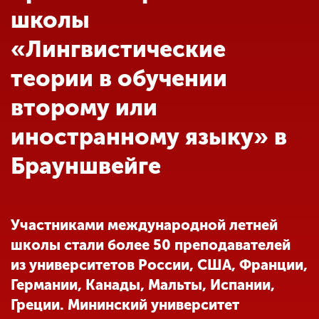
Обучение
школы
«Лингвистические
Наука
теории в обучении
второму или
Международная
деятельность
иностранному языку» в
Брауншвейге
Другие виды
деятельности
Участниками международной летней
Студенческая жизнь
школы стали более 50 преподавателей
из университетов России, США, Франции,
Сведения об
Германии, Канады, Мальты, Испании,
образовательной
Греции. Мининский университет
организации