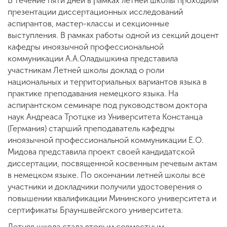
В течение пяти дней в рамках летней школы проходили
презентации диссертационных исследований
аспирантов, мастер-классы и секционные
выступления. В рамках работы одной из секций доцент
кафедры иноязычной профессиональной
коммуникации А.А.Оладышкина представила
участникам Летней школы доклад о роли
национальных и территориальных вариантов языка в
практике преподавания немецкого языка. На
аспирантском семинаре под руководством доктора
наук Андреаса Тротцке из Университета Констанца
(Германия) старший преподаватель кафедры
иноязычной профессиональной коммуникации Е.О.
Мидова представила проект своей кандидатской
диссертации, посвященной косвенным речевым актам
в немецком языке. По окончании летней школы все
участники и докладчики получили удостоверения о
повышении квалификации Мининского университета и
сертификаты Брауншвейгского университета.
Летняя школа стала вторым совместным