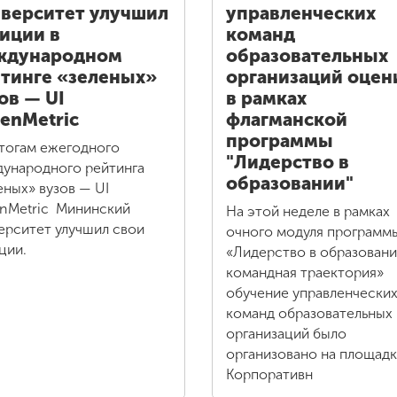
верситет улучшил
управленческих
иции в
команд
ждународном
образовательных
тинге «зеленых»
организаций оцен
ов — UI
в рамках
enMetric
флагманской
программы
тогам ежегодного
"Лидерство в
ународного рейтинга
образовании"
еных» вузов — UI
nMetric Мининский
На этой неделе в рамках
ерситет улучшил свои
очного модуля программ
ции.
«Лидерство в образовани
командная траектория»
обучение управленчески
команд образовательных
организаций было
организовано на площад
Корпоративн