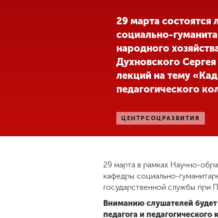
Международная
29 марта состоятся
деятельность
социально-гуманита
народного хозяйства
Другие виды
Духновского Сергея
деятельности
лекций на тему «Ка
педагогического ко
Студенческая
жизнь
ЦЕНТРСОЦРАЗВИТИЯ
Сведения об
образовательной
организации
29 марта в рамках Научно-обр
кафедры социально-гуманитарн
государственной службы при Пр
Приемная
комиссия
Вниманию слушателей будет 
+7 (831) 262-26-20
педагога и педагогического 