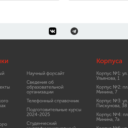
лки
Корпуса
ый
Научный форсайт
Корпус №1: ул.
Ульянова, 1
Сведения об
екты
образовательной
Корпус №2: пл
организации
Минина, 7
кого
Телефонный справочник
Корпус №3: ул.
ках
Пискунова, 38
Подготовительные курсы
2024-2025
Корпус №4: пл
Минина, 7а
Студенческий
юро