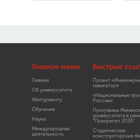
Главное меню
Быстрые ссы
Главная
Проект «Инженерн
навигатор»
Об университете
«Национальные про
Абитуриенту
России»
Обучение
Программа Мининс
университета в рам
Наука
"Приоритет 2030"
Международная
Студенческие
деятельность
конструкторские б