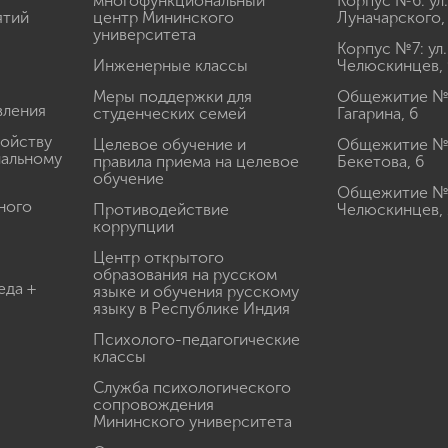
многофункциональный
Корпус №6: ул.
ятий
центр Мининского
Луначарского,
университета
Корпус №7: ул.
Инженерные классы
Челюскинцев, 
Меры поддержки для
Общежитие № 1
вления
студенческих семей
Гагарина, 6
ройству
Целевое обучение и
Общежитие № 2
иальному
правила приема на целевое
Бекетова, 6
обучение
Общежитие № 3
ного
Противодействие
Челюскинцев, 
коррупции
Центр открытого
образования на русском
еда +
языке и обучения русскому
языку в Республике Индия
Психолого-педагогические
классы
Служба психологического
сопровождения
Мининского университета