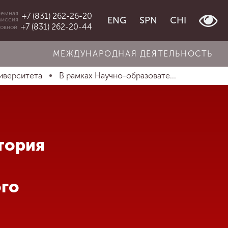
емная
+7 (831) 262-26-20
ENG
SPN
CHI
миссия
+7 (831) 262-20-44
овной
МЕЖДУНАРОДНАЯ ДЕЯТЕЛЬНОСТЬ
иверситета
В рамках Научно-образовате...
тория
ого