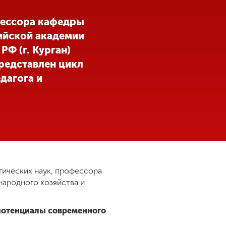
фессора кафедры
ийской академии
Ф (г. Курган)
редставлен цикл
дагога и
гических наук, профессора
народного хозяйства и
 потенциалы современного