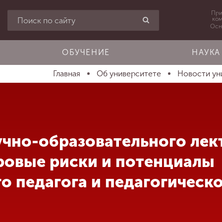
При
ко
Осн
ОБУЧЕНИЕ
НАУКА
Главная
Об университете
Новости ун
учно-образовательного лек
ровые риски и потенциалы
о педагога и педагогическ