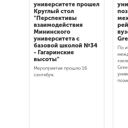
университете прошел
уни
Круглый стол
поз
"Перспективы
ме
взаимодействия
рей
Мининского
вуз
университета с
Gre
базовой школой №34
По и
- Гагаринские
межд
высоты"
«зел
Gree
Мероприятие прошло 16
унив
сентября.
пози