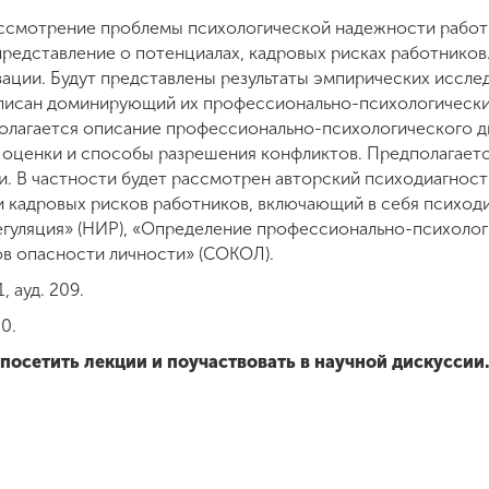
ассмотрение проблемы психологической надежности работ
редставление о потенциалах, кадровых рисках работников
зации. Будут представлены результаты эмпирических иссле
писан доминирующий их профессионально-психологический
олагается описание профессионально-психологического д
о оценки и способы разрешения конфликтов. Предполагает
. В частности будет рассмотрен авторский психодиагност
 кадровых рисков работников, включающий в себя психод
егуляция» (НИР), «Определение профессионально-психолог
ов опасности личности» (СОКОЛ).
, ауд. 209.
00.
осетить лекции и поучаствовать в научной дискуссии