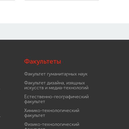
Факультеты
Факультет гуманитарных наук
Факультет дизайна, изящных
.
искусств и медиа-технологий
Естественно-географический
факультет
Химико-технологический
.
факультет
Физико-технологический