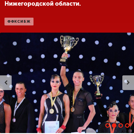
Нижегородской области.
ENG
SPN
CHI
ФФКСИБЖ
Приемная
комиссия
+7 (831) 262-26-20