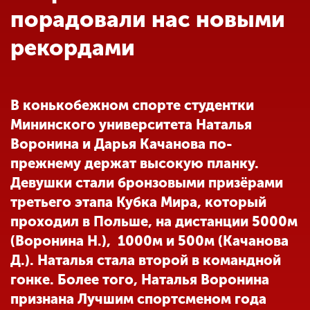
Обучение
порадовали нас новыми
рекордами
Наука
Международная
В конькобежном спорте студентки
деятельность
Мининского университета Наталья
Воронина и Дарья Качанова по-
Другие виды
прежнему держат высокую планку.
деятельности
Девушки стали бронзовыми призёрами
третьего этапа Кубка Мира, который
проходил в Польше, на дистанции 5000м
Студенческая жизнь
(Воронина Н.), 1000м и 500м (Качанова
Д.). Наталья стала второй в командной
Сведения об
гонке. Более того, Наталья Воронина
образовательной
признана Лучшим спортсменом года
организации