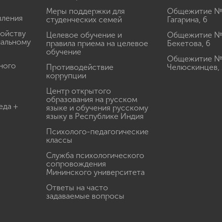
Меры поддержки для
Общежитие № 1
вления
студенческих семей
Гагарина, 6
ройству
Целевое обучение и
Общежитие № 2
иальному
правила приема на целевое
Бекетова, 6
обучение
Общежитие № 3
ного
Противодействие
Челюскинцев, 
коррупции
Центр открытого
образования на русском
еда +
языке и обучения русскому
языку в Республике Индия
Психолого-педагогические
классы
Служба психологического
сопровождения
Мининского университета
Ответы на часто
задаваемые вопросы