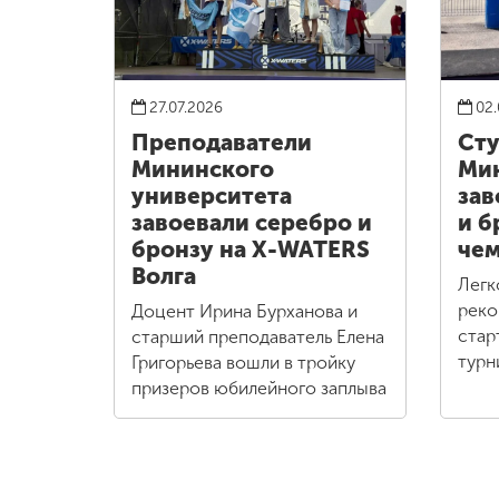
27.07.2026
02.
Преподаватели
Ст
Мининского
Ми
университета
зав
завоевали серебро и
и б
бронзу на X-WATERS
чем
Волга
Легк
реко
Доцент Ирина Бурханова и
стар
старший преподаватель Елена
турн
Григорьева вошли в тройку
призеров юбилейного заплыва