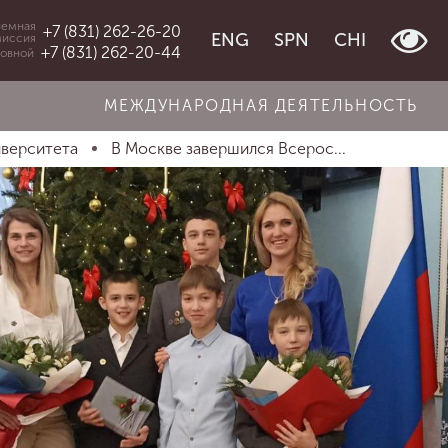
емная
+7 (831) 262-26-20
ENG
SPN
CHI
миссия
+7 (831) 262-20-44
овной
МЕЖДУНАРОДНАЯ ДЕЯТЕЛЬНОСТЬ
иверситета
В Москве завершился Всерос...