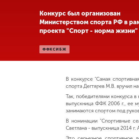
Международная
Конкурс был организован
деятельность
Министерством спорта РФ в ра
проекта "Спорт - норма жизни"
Другие виды
деятельности
ФФКСИБЖ
Студенческая
жизнь
В конкурсе "Самая спортивна
спорта Дегтярев М.В. вручил н
Сведения об
образовательной
Так, победителями конкурса в
организации
выпускница ФФК 2006 г., ее 
занимаются спортом под руко
В номинации "Спортивные сем
Приемная
комиссия
Светлана - выпускница 2014 г.
+7 (831) 262-26-20
Это серьезное спортивное д