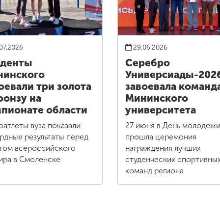
07.2026
29.06.2026
уденты
Серебро
нинского
Универсиады-202
оевали три золота
завоевала команд
ронзу на
Мининского
пионате области
университета
оатлеты вуза показали
27 июня в День молодеж
рдные результаты перед
прошла церемония
том всероссийского
награждения лучших
ира в Смоленске
студенческих спортивны
команд региона