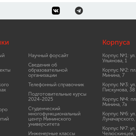
лки
Корпуса
ый
Научный форсайт
Корпус №1: ул.
Ульянова, 1
Сведения об
екты
образовательной
Корпус №2: пл
организации
Минина, 7
кого
Телефонный справочник
Корпус №3: ул.
ках
Пискунова, 38
Подготовительные курсы
2024-2025
Корпус №4: пл
Минина, 7а
Студенческий
юро
многофункциональный
Корпус №6: ул.
ятий
центр Мининского
Луначарского,
университета
Корпус №7: ул.
Инженерные классы
Челюскинцев, 