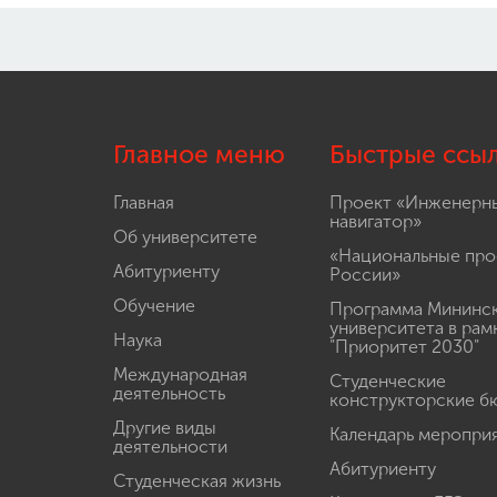
Главное меню
Быстрые ссы
Главная
Проект «Инженерн
навигатор»
Об университете
«Национальные про
Абитуриенту
России»
Обучение
Программа Мининс
университета в рам
Наука
"Приоритет 2030"
Международная
Студенческие
деятельность
конструкторские б
Другие виды
Календарь меропри
деятельности
Абитуриенту
Студенческая жизнь