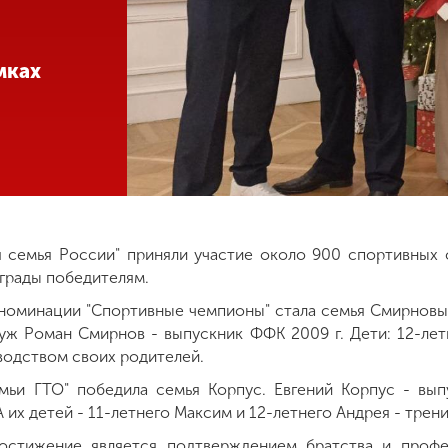
мках
я семья России" приняли участие около 900 спортивных 
аграды победителям.
 номинации "Спортивные чемпионы" стала семья Смирновых
муж Роман Смирнов - выпускник ФФК 2009 г. Дети: 12-лет
водством своих родителей.
ьи ГТО" победила семья Корпус. Евгений Корпус - вып
 А их детей - 11-летнего Максим и 12-летнего Андрея - тр
остижение является подтверждением братства и профе