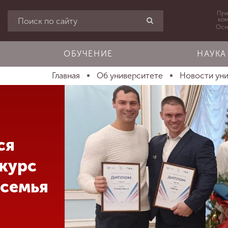
При
ко
Осн
ОБУЧЕНИЕ
НАУКА
Главная
Об университете
Новости ун
ся
курс
 семья