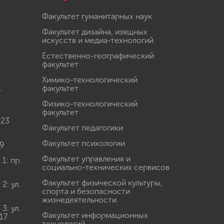
Факультет гуманитарных наук
Факультет дизайна, изящных
.
искусств и медиа-технологий
Естественно-географический
факультет
Химико-технологический
.
факультет
Физико-технологический
факультет
 23
Факультет педагогики
Факультет психологии
9
Факультет управления и
: пр.
социально-технических сервисов
Факультет физической культуры,
: ул.
спорта и безопасности
жизнедеятельности
: ул.
Факультет информационных
17
технологий