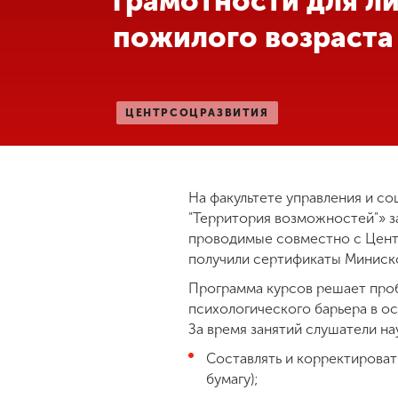
грамотности для л
пожилого возраста
Международная
деятельность
Другие виды
ЦЕНТРСОЦРАЗВИТИЯ
деятельности
Студенческая
жизнь
На факультете управления и с
"Территория возможностей"» з
проводимые совместно с Цент
Сведения об
получили сертификаты Миниско
образовательной
организации
Программа курсов решает про
психологического барьера в ос
За время занятий слушатели на
Приемная
Составлять и корректировать
комиссия
бумагу);
+7 (831) 262-26-20