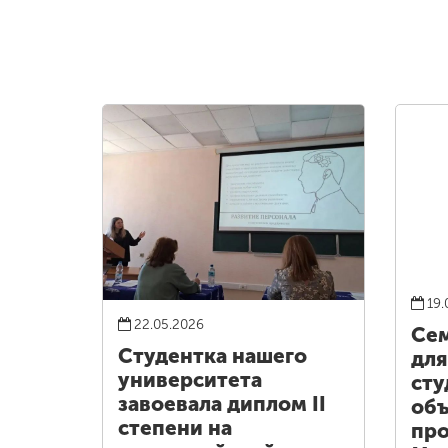
19.
22.05.2026
Сем
Студентка нашего
для
университета
сту
завоевала диплом II
об
степени на
про