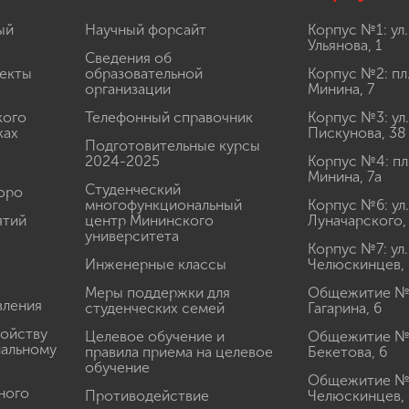
ый
Научный форсайт
Корпус №1: ул.
Ульянова, 1
Сведения об
екты
образовательной
Корпус №2: пл
организации
Минина, 7
кого
Телефонный справочник
Корпус №3: ул.
ках
Пискунова, 38
Подготовительные курсы
2024-2025
Корпус №4: пл
Минина, 7а
Студенческий
юро
многофункциональный
Корпус №6: ул.
ятий
центр Мининского
Луначарского,
университета
Корпус №7: ул.
Инженерные классы
Челюскинцев, 
Меры поддержки для
Общежитие № 1
вления
студенческих семей
Гагарина, 6
ройству
Целевое обучение и
Общежитие № 2
иальному
правила приема на целевое
Бекетова, 6
обучение
Общежитие № 3
ного
Противодействие
Челюскинцев, 