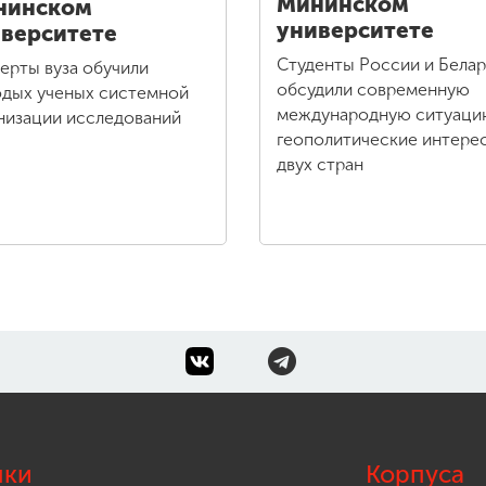
Мининском
нинском
университете
верситете
Студенты России и Бела
ерты вуза обучили
обсудили современную
дых ученых системной
международную ситуаци
низации исследований
геополитические интере
двух стран
лки
Корпуса