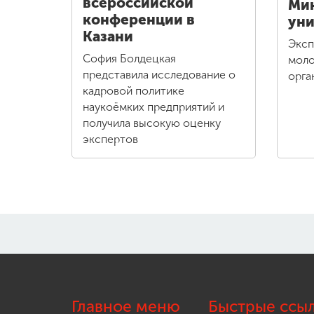
всероссийской
Ми
конференции в
уни
Казани
Эксп
София Болдецкая
моло
представила исследование о
орга
кадровой политике
наукоёмких предприятий и
получила высокую оценку
экспертов
Главное меню
Быстрые ссы