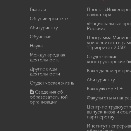
Главная
Проект «Инженерн
навигатор»
Об университете
«Национальные про
Абитуриенту
России»
Обучение
Программа Мининс
университета в рам
Наука
"Приоритет 2030"
Международная
Студенческие
деятельность
конструкторские б
Другие виды
Календарь меропри
деятельности
Абитуриенту
Студенческая жизнь
Калькулятор ЕГЭ
Сведения об
образовательной
Факультеты и напра
организации
Центр по трудоуст
выпускников и соц
партнерству
Институт непрерыв
образования