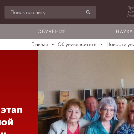
При
ко
Осн
ОБУЧЕНИЕ
НАУКА
Главная
Об университете
Новости ун
 этап
ной