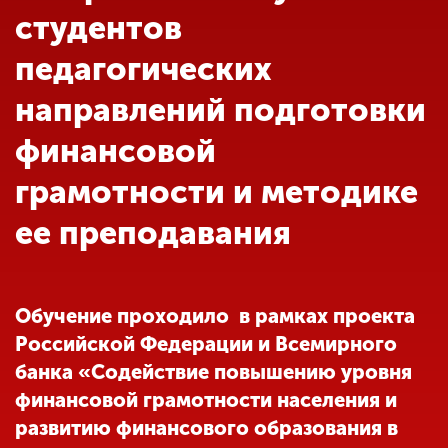
Обучение
студентов
педагогических
Наука
направлений подготовки
финансовой
Международная
деятельность
грамотности и методике
ее преподавания
Другие виды
деятельности
Обучение проходило в рамках проекта
Студенческая жизнь
Российской Федерации и Всемирного
банка «Содействие повышению уровня
Сведения об
финансовой грамотности населения и
образовательной
развитию финансового образования в
организации