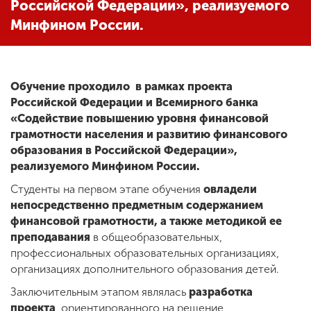
Российской Федерации», реализуемого
Минфином России.
ENG
SPN
CHI
Обучение проходило в рамках проекта
Российской Федерации и Всемирного банка
Приемная
«Содействие повышению уровня финансовой
комиссия
грамотности населения и развитию финансового
+7 (831) 262-26-20
образования в Российской Федерации»,
реализуемого Минфином России.
Студенты на первом этапе обучения
овладели
непосредственно предметным содержанием
финансовой грамотности, а также методикой ее
преподавания
в общеобразовательных,
профессиональных образовательных организациях,
организациях дополнительного образования детей.
Заключительным этапом являлась
разработка
проекта
, ориентированного на решение