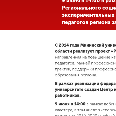
9 июня в 14:00 в ра
Регионального социа
Международная
деятельность
экспериментальных 
педагогов региона з
Другие виды
деятельности
С 2014 года Мининский унив
области реализует проект «
Студенческая
направленная на повышение ка
жизнь
педагогов, ранней профессион
практик, поддержки професси
Сведения об
образования региона.
образовательной
организации
В рамках реализации федера
университете создан Центр
работников.
Приемная
9 июня в 14:00
в рамках веби
комиссия
кластера, в том числе экспер
+7 (831) 262-26-20
региона за 2019-2020 учебный 