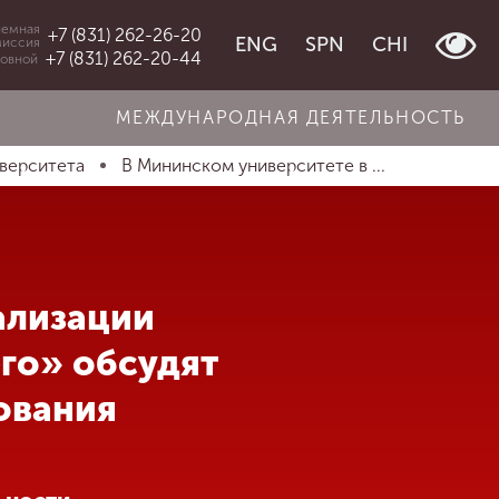
емная
+7 (831) 262-26-20
ENG
SPN
CHI
миссия
+7 (831) 262-20-44
овной
МЕЖДУНАРОДНАЯ ДЕЯТЕЛЬНОСТЬ
иверситета
В Мининском университете в ...
ализации
го» обсудят
ования