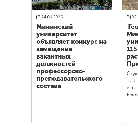
24.06.2026
02.
Мининский
Ге
университет
Ми
объявляет конкурс на
уни
замещение
115
вакантных
рас
должностей
При
профессорско-
Студ
преподавательского
заве
состава
иссл
Бакс