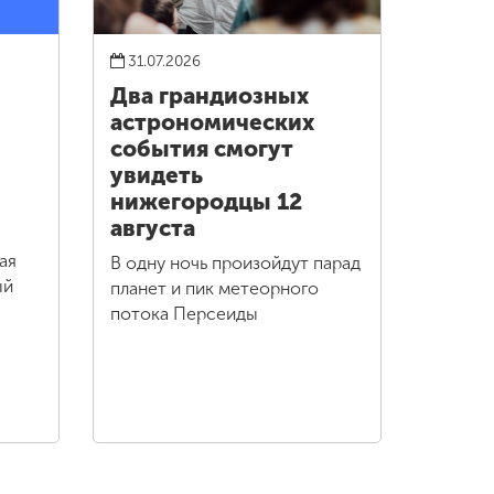
31.07.2026
Два грандиозных
астрономических
события смогут
увидеть
нижегородцы 12
августа
ая
В одну ночь произойдут парад
ый
планет и пик метеорного
потока Персеиды