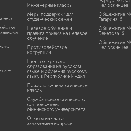
Корпус №7: ул.
Инженерные классы
Челюскинцев, 
Меры поддержки для
Общежитие № 1
вления
студенческих семей
Гагарина, 6
ройству
Целевое обучение и
Общежитие № 2
иальному
правила приема на целевое
Бекетова, 6
обучение
Общежитие № 3
ного
Противодействие
Челюскинцев, 
коррупции
Центр открытого
образования на русском
еда +
языке и обучения русскому
языку в Республике Индия
Психолого-педагогические
классы
Служба психологического
сопровождения
Мининского университета
Ответы на часто
задаваемые вопросы