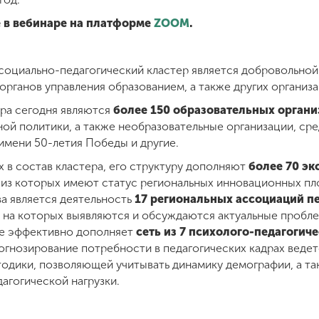
 в вебинаре на платформе
ZOOM
.
социально-педагогический кластер является добровольно
органов управления образованием, а также других организ
ра сегодня являются
более 150 образовательных органи
ной политики, а также необразовательные организации, ср
имени 50-летия Победы и другие.
 в состав кластера, его структуру дополняют
более 70 э
 из которых имеют статус региональных инновационных пл
а является деятельность
17 региональных ассоциаций п
 на которых выявляются и обсуждаются актуальные пробле
не эффективно дополняет
сеть из 7 психолого-педагогиче
рогнозирование потребности в педагогических кадрах веде
одики, позволяющей учитывать динамику демографии, а т
агогической нагрузки.