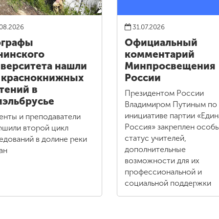
08.2026
31.07.2026
ографы
Официальный
нинского
комментарий
верситета нашли
Минпросвещения
 краснокнижных
России
тений в
Президентом России
эльбрусье
Владимиром Путиным по
инициативе партии «Един
енты и преподаватели
Россия» закреплен особ
ршили второй цикл
статус учителей,
едований в долине реки
дополнительные
ан
возможности для их
профессиональной и
социальной поддержки