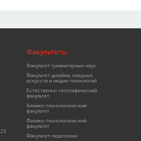
Факультеты
Факультет гуманитарных наук
Факультет дизайна, изящных
.
искусств и медиа-технологий
Естественно-географический
факультет
Химико-технологический
.
факультет
Физико-технологический
факультет
 23
Факультет педагогики