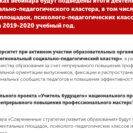
мках вебинара будут подведены итоги деятел
льно-педагогического кластера, в том чис
площадок, психолого-педагогических класс
а 2019-2020 учебный год.
ерситет при активном участии образовательных орга
Региональный социально-педагогический кластер»
, в 
чества образования за счет непрерывного повышения про
альной ориентации выпускников, фиксации и распростран
ональных сообществ педагогов и повышения эффективност
льного проекта «Учитель будущего» национального пр
 непрерывного повышения профессионального мастерст
нара
«Современные стратегии развития образования»
будут 
иментальных площадок, психолого-педагогических классов 
год.