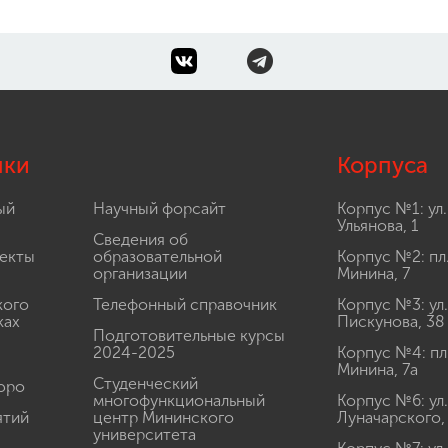
лки
Корпуса
ый
Научный форсайт
Корпус №1: ул.
Ульянова, 1
Сведения об
екты
образовательной
Корпус №2: пл
организации
Минина, 7
кого
Телефонный справочник
Корпус №3: ул.
ках
Пискунова, 38
Подготовительные курсы
2024-2025
Корпус №4: пл
Минина, 7а
Студенческий
юро
многофункциональный
Корпус №6: ул.
ятий
центр Мининского
Луначарского,
университета