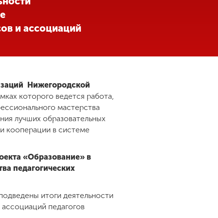
ьности
ле
ов и ассоциаций
низаций Нижегородской
рамках которого ведется работа,
фессионального мастерства
ения лучших образовательных
и кооперации в системе
оекта «Образование» в
ва педагогических
подведены итоги деятельности
и ассоциаций педагогов