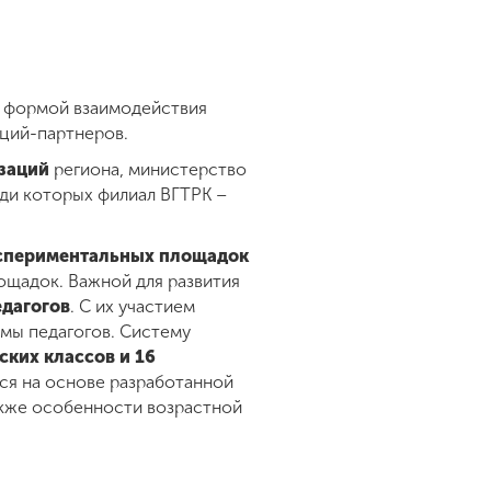
й формой взаимодействия
аций-партнеров.
заций
региона, министерство
еди которых филиал ВГТРК –
кспериментальных площадок
ощадок. Важной для развития
едагогов
. С их участием
мы педагогов. Систему
ских классов и 16
тся на основе разработанной
акже особенности возрастной