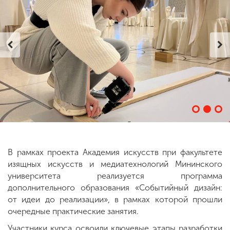
ENG
SPN
CHI
Приемная
комиссия
+7 (831) 262-26-20
В рамках проекта Академия искусств при факультете
изящных искусств и медиатехнологий Мининского
университета реализуется программа
дополнительного образования «Событийный дизайн:
от идеи до реализации», в рамках которой прошли
очередные практические занятия.
Участники курса освоили ключевые этапы разработки