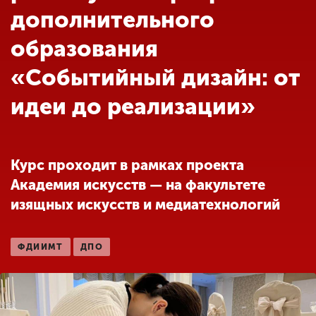
Обучение
дополнительного
образования
Наука
«Событийный дизайн: от
идеи до реализации»
Международная
деятельность
Курс проходит в рамках проекта
Другие виды
деятельности
Академия искусств — на факультете
изящных искусств и медиатехнологий
Студенческая жизнь
ФДИИМТ
ДПО
Сведения об
образовательной
организации