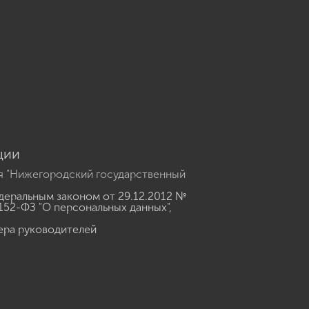
u
ции
я "Нижегородский государственный
еральным законом от 29.12.2012 №
152-ФЗ "О персональных данных"
,
ера руководителей