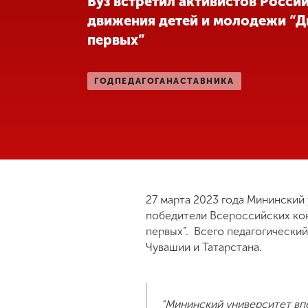
Вуз встретил активистов Росси
движения детей и молодежи “
Международная
деятельность
первых”
Другие виды
ГОДПЕДАГОГАНАСТАВНИКА
деятельности
Студенческая
жизнь
Сведения об
27 марта 2023 года Мининский
образовательной
победители Всероссийских ко
организации
первых”. Всего педагогический
Чувашии и Татарстана.
Приемная
комиссия
+7 (831) 262-26-20
“Мининский университет впе