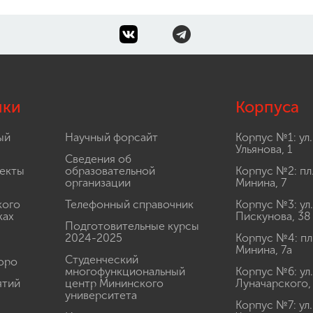
лки
Корпуса
ый
Научный форсайт
Корпус №1: ул.
Ульянова, 1
Сведения об
екты
образовательной
Корпус №2: пл
организации
Минина, 7
кого
Телефонный справочник
Корпус №3: ул.
ках
Пискунова, 38
Подготовительные курсы
2024-2025
Корпус №4: пл
Минина, 7а
Студенческий
юро
многофункциональный
Корпус №6: ул.
ятий
центр Мининского
Луначарского,
университета
Корпус №7: ул.