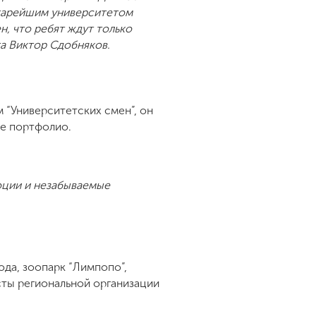
старейшим университетом
ен, что ребят ждут только
а Виктор Сдобняков.
 “Университетских смен”, он
ое портфолио.
моции и незабываемые
да, зоопарк “Лимпопо”,
сты региональной организации