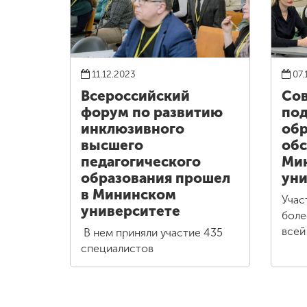
11.12.2023
07.
Всероссийский
Со
форум по развитию
под
инклюзивного
обр
высшего
обс
педагогического
Ми
образования прошел
уни
в Мининском
Учас
университете
боле
всей
В нем приняли участие 435
специалистов