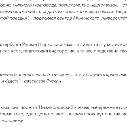
сторию Нижнего Новгорода, познакомить с нашим вузом - 
столько короткий срок дать им новые знания и навыки. Увер
той поездки”, - поделился ректор Мининского университет
етербурга Руслан Шарко рассказал, чтобы стать участником
исал эссе, подготовил видеоролик, а также представил св
Нижнего, я долго ждал этой смены. Хочу получить яркие э
 и будет!” - рассказал Руслан.
мма, они посетят Нижегородский кремль, набережные горо
 Кроме того, один день со школьниками проведут специали
и молодежи.