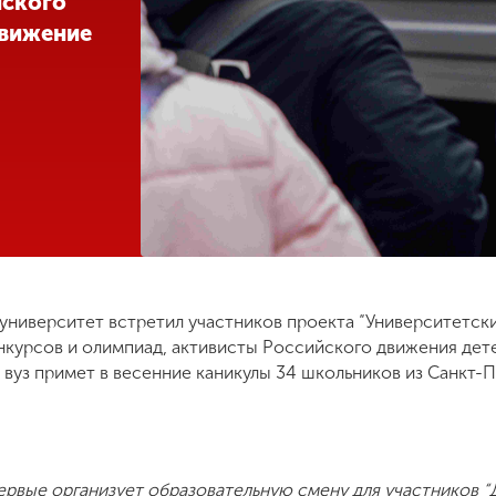
йского
Движение
 университет встретил участников проекта “Университетск
нкурсов и олимпиад, активисты Российского движения дет
 вуз примет в весенние каникулы 34 школьников из Санкт-
рвые организует образовательную смену для участников “Д