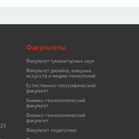
Факультеты
Факультет гуманитарных наук
Факультет дизайна, изящных
.
искусств и медиа-технологий
Естественно-географический
факультет
Химико-технологический
.
факультет
Физико-технологический
факультет
 23
Факультет педагогики