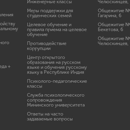
Инженерные классы
Челюскинцев, 
Меры поддержки для
Общежитие № 1
вления
студенческих семей
Гагарина, 6
ройству
Целевое обучение и
Общежитие № 2
иальному
правила приема на целевое
Бекетова, 6
обучение
Общежитие № 3
ного
Противодействие
Челюскинцев, 
коррупции
Центр открытого
образования на русском
еда +
языке и обучения русскому
языку в Республике Индия
Психолого-педагогические
классы
Служба психологического
сопровождения
Мининского университета
Ответы на часто
задаваемые вопросы