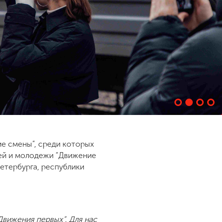
ие смены”, среди которых
ей и молодежи “Движение
Петербурга, республики
вижения первых”. Для нас