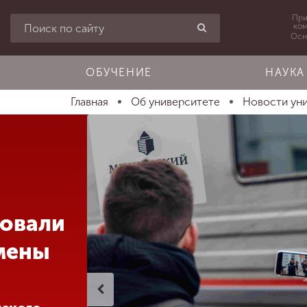
При
ко
Осн
ОБУЧЕНИЕ
НАУКА
Главная
Об университете
Новости ун
товали
мены