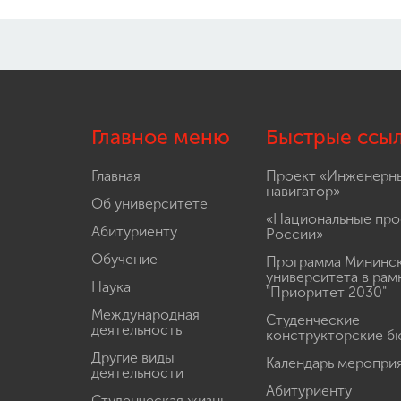
Главное меню
Быстрые ссы
Главная
Проект «Инженерн
навигатор»
Об университете
«Национальные про
Абитуриенту
России»
Обучение
Программа Мининс
университета в рам
Наука
"Приоритет 2030"
Международная
Студенческие
деятельность
конструкторские б
Другие виды
Календарь меропри
деятельности
Абитуриенту
Студенческая жизнь