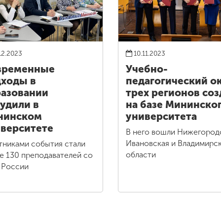
12.2023
10.11.2023
временные
Учебно-
ходы в
педагогический о
азовании
трех регионов соз
удили в
на базе Мининско
нинском
университета
верситете
В него вошли Нижегород
Ивановская и Владимирс
тниками события стали
области
е 130 преподавателей со
 России