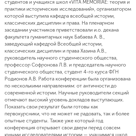
студентов и учащихся школ «VITA MEMORIAE: теория и
практики исторических исследований», организатором
которой выступила кафедра всеобщей истории,
классических дисциплин и права. На пленарном
заседании участников приветствовали и.о. декана
факультета гуманитарных наук Бабаева А. В.,
заведующий кафедрой Всеобщей истории,
классических дисциплин и права Хазина А.В.,
руководитель научного студенческого общества,
профессор Софронова Л.В. и председатель научного
студенческого общества, студент 4-го курса ФГН
Родионов А.В. Работа конференции была организована
по несколькими направлениям: от античности до
современной истории. Научные руководители секций
отмечают высокий уровень докладов выступающих.
Показать свои результат были готовы как
первокурсники, что не может не радовать, так и более
опытные студенты. Также уже который год
конференция открывает свои двери перед совсем
юными исследователями истории — учащимися школ.