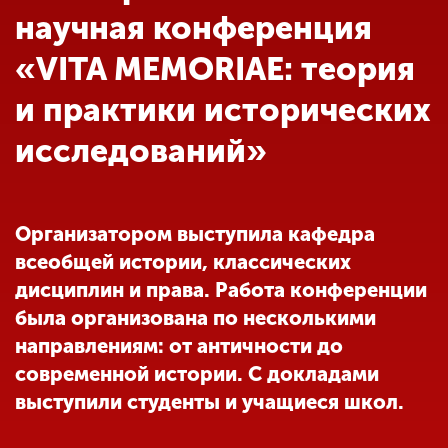
Обучение
научная конференция
«VITA MEMORIAE: теория
Наука
и практики исторических
исследований»
Международная
деятельность
Организатором выступила кафедра
Другие виды
деятельности
всеобщей истории, классических
дисциплин и права. Работа конференции
была организована по несколькими
Студенческая жизнь
направлениям: от античности до
современной истории. С докладами
Сведения об
выступили студенты и учащиеся школ.
образовательной
организации