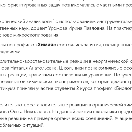
ко-ориентированных задач познакомились с частными про
опический анализ золы” с использованием инструменталь
твенных наук, доцент Уромова Ирина Павловна. На практи
основе микроскопирования.
олы по профилю «
Химия»
состоялись занятия, насыщенны
аданиями.
лительно-восстановительные реакции в неорганической х
нова Наталья Анатольевна. Школьники познакомились с ос
ых реакций, правилами составления их уравнений. Получе
результатов химических экспериментов, которые демонстри
ктикума приняли участие студенты 2 курса профиля «Биоло
слительно-восстановительные реакции в органической хим
кова Ольга Николаевна. На данной лекции школьники про
ные реакции на примере органических соединений. Учащие
облемных ситуаций.