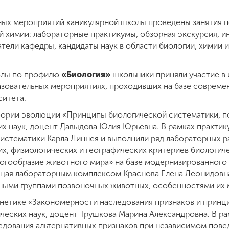
ных мероприятий каникулярной школы проведены занятия п
й химии: лабораторные практикумы, обзорная экскурсия, и
атели кафедры, кандидаты наук в области биологии, химии 
олы по профилю
«Биология»
школьники приняли участие в 
зовательных мероприятиях, проходивших на базе совреме
ситета.
ории эволюции «Принципы биологической систематики, по
их наук, доцент Давыдова Юлия Юрьевна. В рамках практи
истематики Карла Линнея и выполнили ряд лабораторных 
, физиологических и географических критериев биологич
огообразие животного мира» на базе модернизированного
ющая лабораторным комплексом Краснова Елена Леонидовна
вными группами позвоночных животных, особенностями их
енетике «Закономерности наследования признаков и принц
ических наук, доцент Трушкова Марина Александровна. В р
едования альтернативных признаков при независимом повед