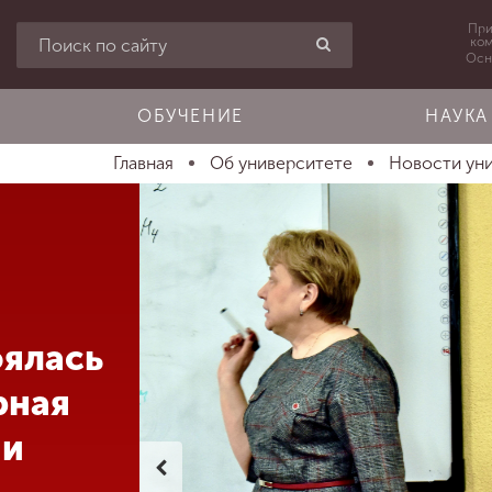
При
ко
Осн
ОБУЧЕНИЕ
НАУКА
Главная
Об университете
Новости ун
оялась
рная
 и