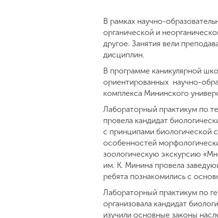
В рамках научно-образователь
органической и неорганическо
другое. Занятия вели преподав
дисциплин.
В программе каникулярной шк
ориентированных научно-обра
комплекса Мининского универ
Лабораторный практикум по те
провела кандидат биологическ
с принципами биологической с
особенностей морфологических
зоологическую экскурсию «Мн
им. К. Минина провела заведу
ребята познакомились с осно
Лабораторный практикум по г
организовала кандидат биолог
изучили основные законы насл