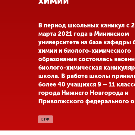
химии
Международная
деятельность
В период школьных каникул с 2
марта 2021 года в Мининском
Другие виды
университете на базе кафедры 
деятельности
химии и биолого-химического
образования состоялась весенн
Студенческая
жизнь
биолого-химическая каникуляр
школа. В работе школы принял
более 40 учащихся 9 – 11 клас
Сведения об
образовательной
города Нижнего Новгорода и
организации
Приволжского федерального о
Приемная
ЕГФ
комиссия
+7 (831) 262-26-20