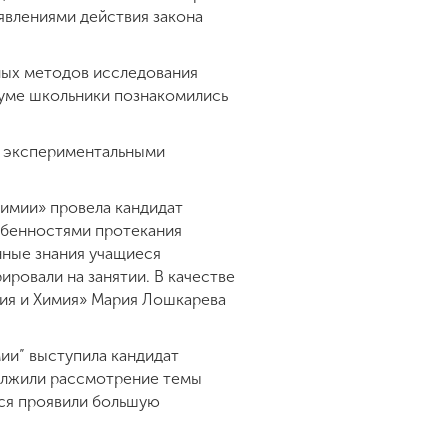
явлениями действия закона
ных методов исследования
куме школьники познакомились
е экспериментальными
имии» провела кандидат
обенностями протекания
нные знания учащиеся
ровали на занятии. В качестве
гия и Химия» Мария Лошкарева
ии” выступила кандидат
должили рассмотрение темы
ся проявили большую