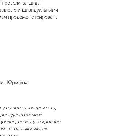
 провела кандидат
мились с индивидуальными
икам продемонстрированы
лия Юрьевна:
ру нашего университета,
преподавателями и
циплин, но и адаптировано
ом, школьники имели
ах этих