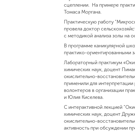
сцеплении. На примере практи
Томаса Моргана.
Практическую работу “Микроск
провела доктор сельскохозяйс
с методикой анализа золы на 
В программе каникулярной шк
практико-ориентированными з
Лабораторный практикум «Окис
химических наук, доцент Пима
окислительно-восстановительн
применили для интерпретации 
волонтеров в организации пра
и Юлия Киселева.
С интерактивной лекцией “Оки
химических наук, доцент Друж
окислительно-восстановитель
активность при обсуждении пр