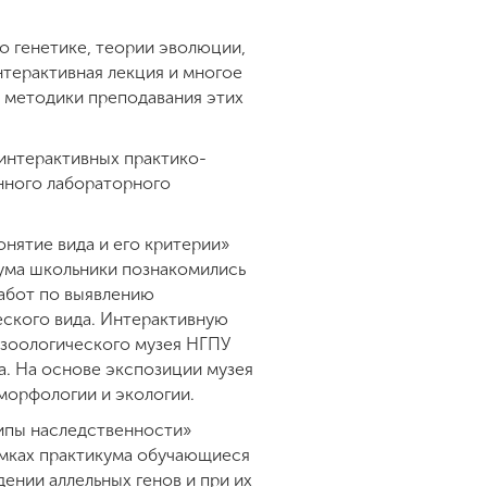
о генетике, теории эволюции,
нтерактивная лекция и многое
и методики преподавания этих
интерактивных практико-
нного лабораторного
нятие вида и его критерии»
кума школьники познакомились
работ по выявлению
еского вида. Интерактивную
 зоологического музея НГПУ
. На основе экспозиции музея
 морфологии и экологии.
ипы наследственности»
амках практикума обучающиеся
ении аллельных генов и при их