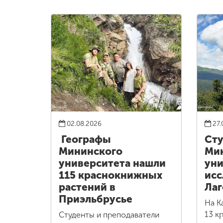
02.08.2026
27.
Географы
Сту
Мининского
Ми
университета нашли
уни
115 краснокнижных
исс
растений в
Лаг
Приэльбрусье
На К
13 к
Студенты и преподаватели