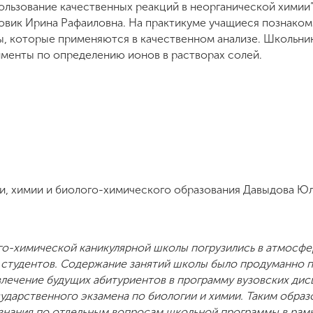
льзование качественных реакций в неорганической химии”
Новик Ирина Рафаиловна. На практикуме учащиеся познако
ны, которые применяются в качественном анализе. Школьн
менты по определению ионов в растворах солей.
и, химии и биолого-химического образования Давыдова Ю
го-химической каникулярной школы погрузились в атмосфе
ли студентов. Содержание занятий школы было продуманно 
влечение будущих абитуриентов в программу вузовских дис
ударственного экзамена по биологии и химии. Таким образ
 знания по отдельным вопросам школьной программы в рамк