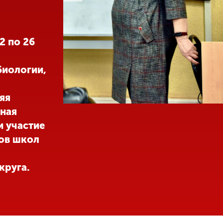
2 по 26
биологии,
яя
ная
и участие
сов школ
круга.