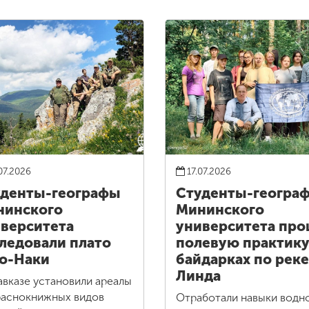
07.2026
17.07.2026
денты-географы
Студенты-геогра
нинского
Мининского
верситета
университета пр
ледовали плато
полевую практику
о-Наки
байдарках по реке
Линда
авказе установили ареалы
раснокнижных видов
Отработали навыки водн