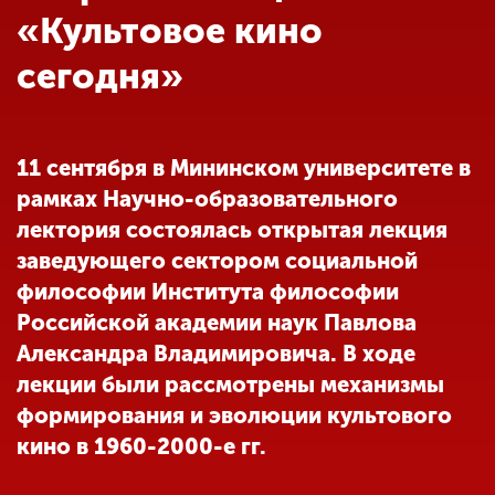
Обучение
«Культовое кино
сегодня»
Наука
Международная
11 сентября в Мининском университете в
деятельность
рамках Научно-образовательного
лектория состоялась открытая лекция
Другие виды
заведующего сектором социальной
деятельности
философии Института философии
Российской академии наук Павлова
Александра Владимировича. В ходе
Студенческая жизнь
лекции были рассмотрены механизмы
формирования и эволюции культового
Сведения об
кино в 1960-2000-е гг.
образовательной
организации