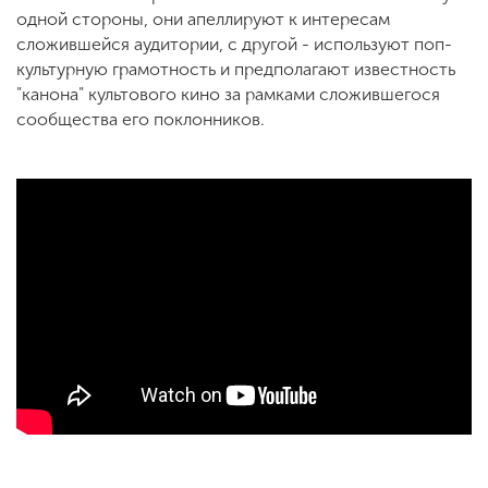
одной стороны, они апеллируют к интересам
сложившейся аудитории, с другой - используют поп-
культурную грамотность и предполагают известность
"канона" культового кино за рамками сложившегося
сообщества его поклонников.