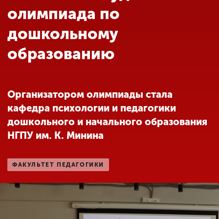
Обучение
олимпиада по
дошкольному
Наука
образованию
Международная
деятельность
Организатором олимпиады стала
кафедра психологии и педагогики
Другие виды
дошкольного и начального образования
деятельности
НГПУ им. К. Минина
Студенческая жизнь
ФАКУЛЬТЕТ ПЕДАГОГИКИ
Сведения об
образовательной
организации