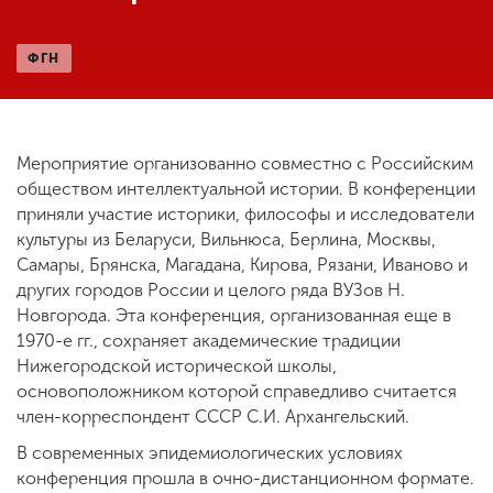
ФГН
ENG
SPN
CHI
Мероприятие организованно совместно с Российским
Приемная
обществом интеллектуальной истории. В конференции
комиссия
приняли участие историки, философы и исследователи
+7 (831) 262-26-20
культуры из Беларуси, Вильнюса, Берлина, Москвы,
Самары, Брянска, Магадана, Кирова, Рязани, Иваново и
других городов России и целого ряда ВУЗов Н.
Новгорода. Эта конференция, организованная еще в
1970-е гг., сохраняет академические традиции
Нижегородской исторической школы,
основоположником которой справедливо считается
член-корреспондент СССР С.И. Архангельский.
В современных эпидемиологических условиях
конференция прошла в очно-дистанционном формате.