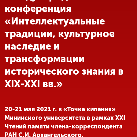
Обучение
конференция
«Интеллектуальные
Наука
традиции, культурное
наследие и
Международная
деятельность
трансформации
исторического знания в
Другие виды
деятельности
XIX-XXI вв.»
Студенческая жизнь
20-21 мая 2021 г. в «Точке кипения»
Мининского университета в рамках XXI
Сведения об
Чтений памяти члена-корреспондента
образовательной
организации
РАН С.И. Архангельского.