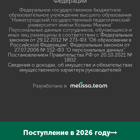
Федерации
Федеральное государственное бюджетное
образовательное учреждение высшего образования
"Нижегородский государственный педагогический
университет имени Козьмы Минина"
Персональные данные сотрудников, обучающихся и
иных лиц размещены в соответствии с
Федеральным
законом от 29.12.2012 № 273-ФЗ "Об образовании в
Российской Федерации"
,
Федеральным законом от
27.07.2006 № 152-ФЗ "О персональных данных"
,
Постановлением Правительства РФ от 20.10.2021 №
1802
Сведения о доходах, об имуществе и обязательствах
имущественного характера руководителей
Разработано в
Нажмите, чтобы прослушать выделенный текст
Powered
Поступление в 2026 году
By
GSpeech