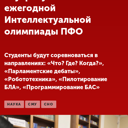
Обучение
ежегодной
Интеллектуальной
Наука
олимпиады ПФО
Международная
деятельность
Студенты будут соревноваться в
направлениях: «Что? Где? Когда?»,
Другие виды
«Парламентские дебаты»,
деятельности
«Робототехника», «Пилотирование
БЛА», «Программирование БАС»
Студенческая жизнь
НАУКА
СМУ
СНО
Сведения об
образовательной
организации