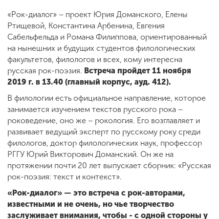
«Рок-диалог» – проект Юрия Доманского, Елены
Ртищевой, Константина Арбенина, Евгения
ENG
SPN
CHI
Сабельфельда и Романа Филиппова, ориентированный
на нынешних и будущих студентов филологических
факультетов, филологов и всех, кому интересна
русская рок-поэзия.
Встреча пройдет 11 ноября
Приемная
2019 г. в 13.40 (главный корпус, ауд. 412).
комиссия
В филологии есть официальное направление, которое
+7 (831) 262-26-20
занимается изучением текстов русского рока –
роковедение, оно же – рокология. Его возглавляет и
развивает ведущий эксперт по русскому року среди
филологов, доктор филологических наук, профессор
РГГУ Юрий Викторович Доманский. Он же на
протяжении почти 20 лет выпускает сборник: «Русская
рок-поэзия: текст и контекст».
«Рок-диалог» — это встреча с рок-авторами,
известными и не очень, но чье творчество
заслуживает внимания, чтобы - с одной стороны у