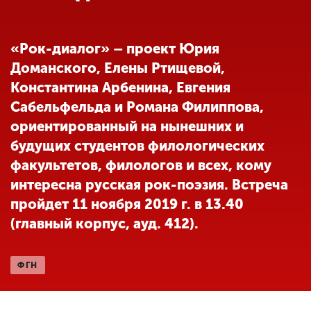
Обучение
«Рок-диалог» – проект Юрия
Наука
Доманского, Елены Ртищевой,
Константина Арбенина, Евгения
Международная
Сабельфельда и Романа Филиппова,
деятельность
ориентированный на нынешних и
будущих студентов филологических
Другие виды
факультетов, филологов и всех, кому
деятельности
интересна русская рок-поэзия. Встреча
пройдет 11 ноября 2019 г. в 13.40
(главный корпус, ауд. 412).
Студенческая жизнь
ФГН
Сведения об
образовательной
организации