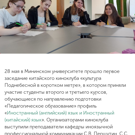
ENG
SPN
CHI
Приемная
комиссия
+7 (831) 262-26-20
28 мая в Мининском университете прошло первое
заседание китайского киноклуба «культура
Поднебесной в коротком метре», в котором приняли
участие студенты второго и третьего курсов,
обучающиеся по направлению подготовки
«Педагогическое образование» профиль
«
Иностранный (английский) язык и Иностранный
(китайский) язык
». Организаторами киноклуба
выступили преподаватели кафедры иноязычной
профессиональной коммуникации С.В. Першутин, С.С.