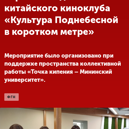
Обучение
китайского киноклуба
«Культура Поднебесной
Наука
в коротком метре»
Международная
деятельность
Мероприятие было организовано при
поддержке пространства коллективной
Другие виды
работы «Точка кипения – Мининский
деятельности
университет».
Студенческая жизнь
ФГН
Сведения об
образовательной
организации