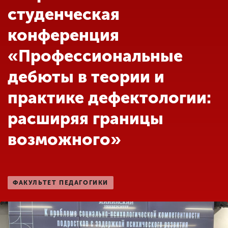
Обучение
студенческая
конференция
Наука
«Профессиональные
дебюты в теории и
Международная
деятельность
практике дефектологии:
расширяя границы
Другие виды
деятельности
возможного»
Студенческая жизнь
ФАКУЛЬТЕТ ПЕДАГОГИКИ
Сведения об
образовательной
организации