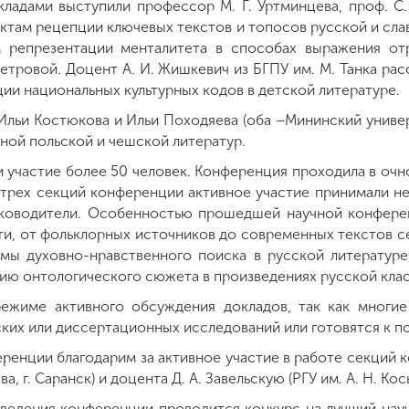
ладами выступили профессор М. Г. Уртминцева, проф. С. 
там рецепции ключевых текстов и топосов русской и сла
м репрезентации менталитета в способах выражения от
Петровой. Доцент А. И. Жишкевич из БГПУ им. М. Танка рас
ии национальных культурных кодов в детской литературе.
Ильи Костюкова и Ильи Походяева (оба –Мининский униве
ой польской и чешской литератур.
 участие более 50 человек. Конференция проходила в оч
 трех секций конференции активное участие принимали не
руководители. Особенностью прошедшей научной конфере
и, от фольклорных источников до современных текстов с
мы духовно-нравственного поиска в русской литературе
нию онтологического сюжета в произведениях русской клас
режиме активного обсуждения докладов, так как многие
ких или диссертационных исследований или готовятся к п
ренции благодарим за активное участие в работе секций
а, г. Саранск) и доцента Д. А. Завельскую (РГУ им. А. Н. Косы
оведения конференции проводится конкурс на лучший науч