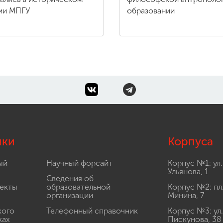
ии МПГУ
образовании
лки
Корпуса
ый
Научный форсайт
Корпус №1: ул.
Ульянова, 1
Сведения об
екты
образовательной
Корпус №2: пл
организации
Минина, 7
кого
Телефонный справочник
Корпус №3: ул.
ках
Пискунова, 38