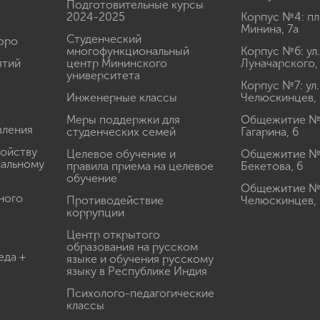
Подготовительные курсы
2024-2025
Корпус №4: пл
Минина, 7а
Студенческий
юро
многофункциональный
Корпус №6: ул.
ятий
центр Мининского
Луначарского,
университета
Корпус №7: ул.
Инженерные классы
Челюскинцев, 
Меры поддержки для
Общежитие № 1
вления
студенческих семей
Гагарина, 6
ройству
Целевое обучение и
Общежитие № 2
иальному
правила приема на целевое
Бекетова, 6
обучение
Общежитие № 3
ного
Противодействие
Челюскинцев, 
коррупции
Центр открытого
образования на русском
еда +
языке и обучения русскому
языку в Республике Индия
Психолого-педагогические
классы