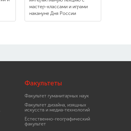
мастер-классами и играми
накануне Дня России
Факультеты
Факультет гуманитарных наук
Факультет дизайна, изящных
.
искусств и медиа-технологий
Естественно-географический
факультет