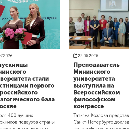
07.2026
22.06.2026
пускницы
Преподаватель
нинского
Мининского
верситета стали
университета
стницами первого
выступила на
российского
Всероссийском
агогического бала
философском
оскве
конгрессе
юля 400 лучших
Татьяна Козлова представ
скников педвузов страны
Санкт-Петербурге доклад
ались в историческом
философской антрополог