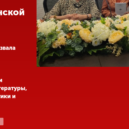
нской
звала
и
тературы,
ики и
Ь