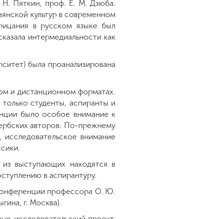
Н. Пяткин, проф. Е. М. Дзюба.
вянской культур в современном
рицания в русском языке был
сказала интермедиальности как
рситет) была проанализирована
ном и дистанционном форматах.
 только студенты, аспиранты и
нции было особое внимание к
ербских авторов. По-прежнему
, исследовательское внимание
сики.
 из выступающих находятся в
оступлению в аспирантуру.
 конференции профессора О. Ю.
гина, г. Москва).
но-исследовательский проект.