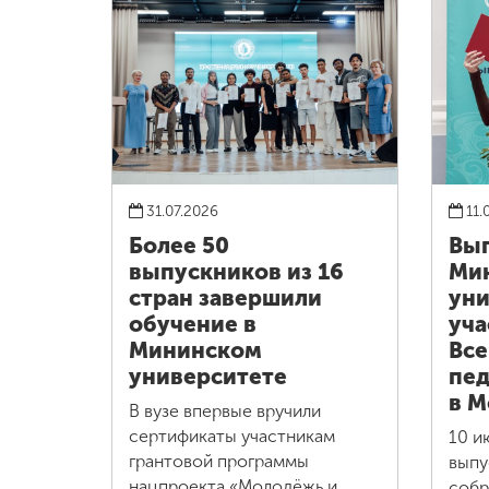
31.07.2026
11.
Более 50
Вы
выпускников из 16
Ми
стран завершили
уни
обучение в
уча
Мининском
Все
университете
пед
в М
В вузе впервые вручили
сертификаты участникам
10 и
грантовой программы
выпу
нацпроекта «Молодёжь и
собр