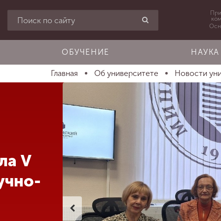
При
ко
Осн
ОБУЧЕНИЕ
НАУКА
Главная
Об университете
Новости ун
ла V
учно-