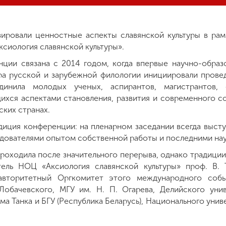
зировали ценностные аспекты славянской культуры в ра
сиология славянской культуры».
ции связана с 2014 годом, когда впервые научно-образ
дра русской и зарубежной филологии инициировали пров
динила молодых ученых, аспирантов, магистрантов, 
хся аспектами становления, развития и современного сос
ских странах.
диция конференции: на пленарном заседании всегда высту
дователями опытом собственной работы и последними на
роходила после значительного перерыва, однако традици
тель НОЦ «Аксиология славянской культуры» проф. В. Т
авторитетный Оргкомитет этого международного собы
обачевского, МГУ им. Н. П. Огарева, Делийского униве
ма Танка и БГУ (Республика Беларусь), Национального унив