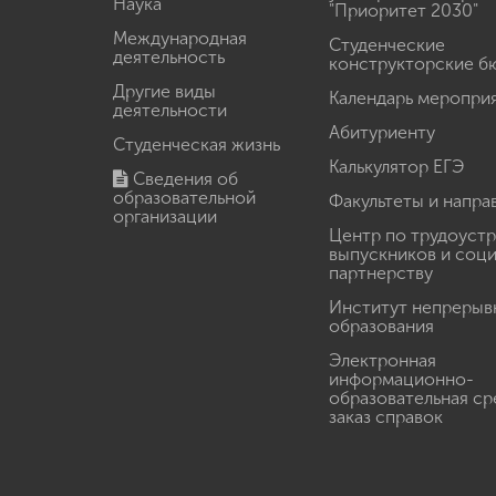
Наука
"Приоритет 2030"
Международная
Студенческие
деятельность
конструкторские б
Другие виды
Календарь меропри
деятельности
Абитуриенту
Студенческая жизнь
Калькулятор ЕГЭ
Сведения об
образовательной
Факультеты и напра
организации
Центр по трудоуст
выпускников и соц
партнерству
Институт непрерыв
образования
Электронная
информационно-
образовательная ср
заказ справок