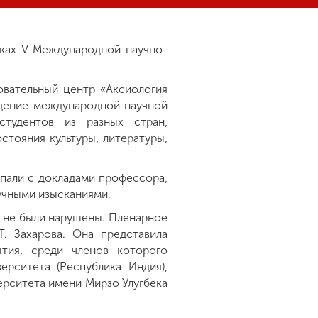
мках V Международной научно-
овательный центр «Аксиология
едение международной научной
студентов из разных стран,
тояния культуры, литературы,
пали с докладами профессора,
учными изысканиями.
и не были нарушены. Пленарное
. Захарова. Она представила
тия, среди членов которого
рситета (Республика Индия),
ерситета имени Мирзо Улугбека