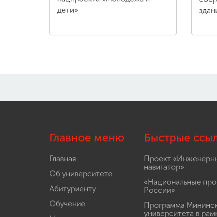
дети»
здан
Главное меню
Быстрые ссы
Главная
Проект «Инженерн
навигатор»
Об университете
«Национальные про
Абитуриенту
России»
Обучение
Программа Мининс
университета в рам