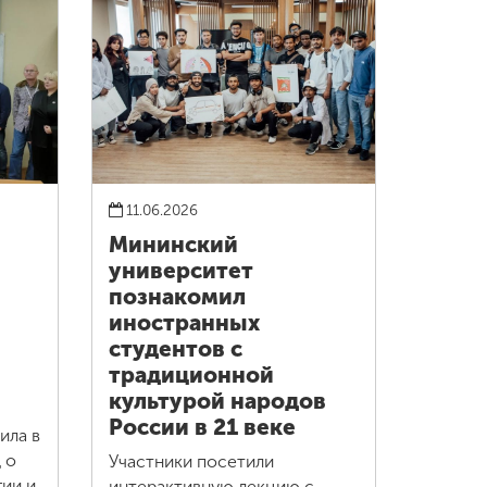
11.06.2026
Мининский
университет
познакомил
иностранных
студентов с
традиционной
культурой народов
России в 21 веке
ила в
 о
Участники посетили
ии и
интерактивную лекцию с