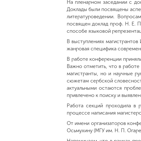
На пленарном заседании с док
Доклады были посвящены аспек
литературоведении. Вопроса
посвящен доклад проф. Н. Е. 
способе языковой репрезентац
В выступлениях магистрантов 
жанровая специфика современн
В работе конференции приняли
Важно отметить, что в работе
магистранты, но и научные 
сюжетам сербской словесност
актуальными остаются пробле
привлечено к поиску и выявле
Работа секций проходила в 
процессе написания магистерс
От имени организаторов конфе
Осьмухину (МГУ им. Н. П. Огарев
Напоминаем, что в рамках пр