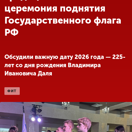
Обучение
церемония поднятия
Государственного флага
Наука
РФ
Международная
деятельность
Обсудили важную дату 2026 года — 225-
лет со дня рождения Владимира
Другие виды
Ивановича Даля
деятельности
ФИТ
Студенческая жизнь
Сведения об
образовательной
организации