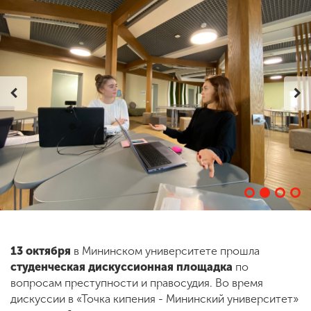
ENG
SPN
CHI
Приемная
комиссия
+7 (831) 262-26-20
13 октября
в Мининском университете прошла
студенческая дискуссионная площадка
по
вопросам преступности и правосудия. Во время
дискуссии в «Точка кипения - Мининский университет»