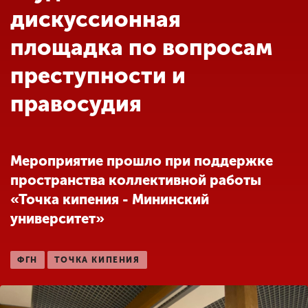
Обучение
дискуссионная
площадка по вопросам
Наука
преступности и
правосудия
Международная
деятельность
Мероприятие прошло при поддержке
Другие виды
деятельности
пространства коллективной работы
«Точка кипения - Мининский
университет»
Студенческая жизнь
ФГН
ТОЧКА КИПЕНИЯ
Сведения об
образовательной
организации