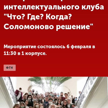
Обучение
интеллектуального клуба
"Что? Где? Когда?
Наука
Соломоново решение"
Международная
деятельность
Мероприятие состоялось 6 февраля в
11:30 в 1 корпусе.
Другие виды
деятельности
ФГН
Студенческая жизнь
Сведения об
образовательной
организации