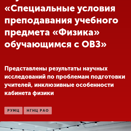
Обучение
«Специальные условия
преподавания учебного
Наука
предмета «Физика»
обучающимся с ОВЗ»
Международная
деятельность
Представлены результаты научных
Другие виды
деятельности
исследований по проблемам подготовки
учителей, инклюзивные особенности
кабинета физики
Студенческая жизнь
РУМЦ
НГНЦ РАО
Сведения об
образовательной
организации