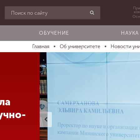
При
ко
Осн
ОБУЧЕНИЕ
НАУКА
Главная
Об университете
Новости ун
ла
учно-