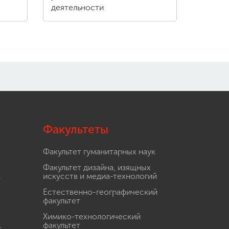
деятельности
Факультеты
Факультет гуманитарных наук
Факультет дизайна, изящных
.
искусств и медиа-технологий
Естественно-географический
факультет
Химико-технологический
.
факультет