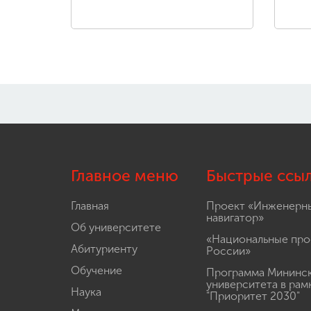
Главное меню
Быстрые ссы
Главная
Проект «Инженерн
навигатор»
Об университете
«Национальные про
Абитуриенту
России»
Обучение
Программа Мининс
университета в рам
Наука
"Приоритет 2030"