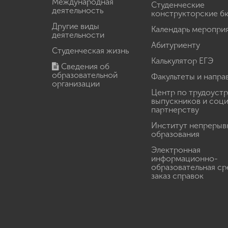
Международная
Студенческие
деятельность
конструкторские б
Другие виды
Календарь меропри
деятельности
Абитуриенту
Студенческая жизнь
Калькулятор ЕГЭ
Сведения об
образовательной
Факультеты и напра
организации
Центр по трудоуст
выпускников и соц
партнерству
Институт непрерыв
образования
Электронная
информационно-
образовательная ср
заказ справок