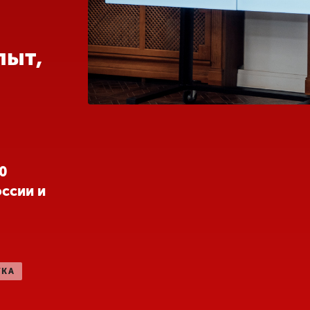
пыт,
00
ссии и
УКА