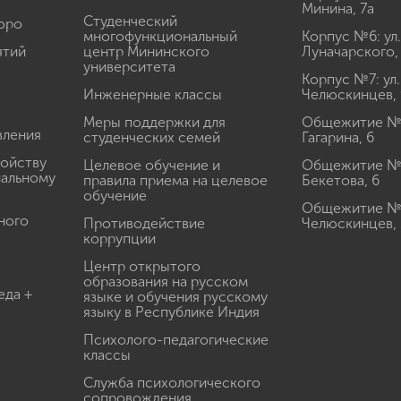
Минина, 7а
Студенческий
юро
многофункциональный
Корпус №6: ул.
ятий
центр Мининского
Луначарского,
университета
Корпус №7: ул.
Инженерные классы
Челюскинцев, 
Меры поддержки для
Общежитие № 1
вления
студенческих семей
Гагарина, 6
ройству
Целевое обучение и
Общежитие № 2
иальному
правила приема на целевое
Бекетова, 6
обучение
Общежитие № 3
ного
Противодействие
Челюскинцев, 
коррупции
Центр открытого
образования на русском
еда +
языке и обучения русскому
языку в Республике Индия
Психолого-педагогические
классы
Служба психологического
сопровождения