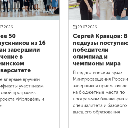
07.2026
29.07.2026
ее 50
Сергей Кравцов: В
ускников из 16
педвузы поступа
ан завершили
победители
чение в
олимпиад и
нинском
чемпионы мира
верситете
В педагогических вузах
Минпросвещения России
зе впервые вручили
завершился прием заявле
ификаты участникам
на бюджетные места по
товой программы
программам бакалавриата
роекта «Молодёжь и
специалитета и базового
»
высшего образования