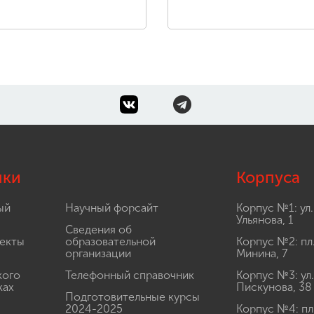
лки
Корпуса
ый
Научный форсайт
Корпус №1: ул.
Ульянова, 1
Сведения об
екты
образовательной
Корпус №2: пл
организации
Минина, 7
кого
Телефонный справочник
Корпус №3: ул.
ках
Пискунова, 38
Подготовительные курсы
2024-2025
Корпус №4: пл