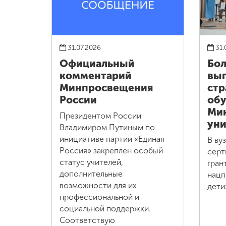
31.07.2026
31.
Официальный
Бол
комментарий
вып
Минпросвещения
стр
России
обу
Ми
Президентом России
уни
Владимиром Путиным по
инициативе партии «Единая
В ву
Россия» закреплен особый
серт
статус учителей,
гран
дополнительные
нацп
возможности для их
дети
профессиональной и
социальной поддержки.
Соответствую