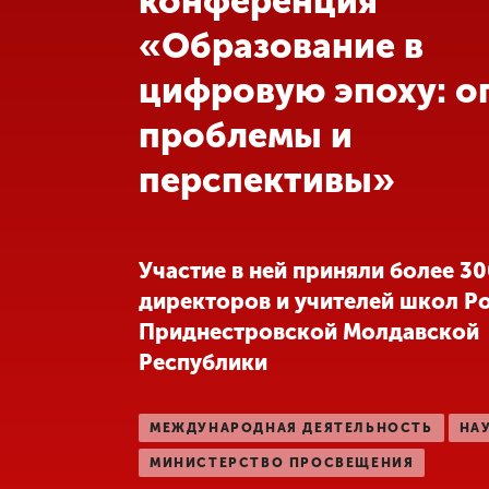
конференция
«Образование в
Международная
деятельность
цифровую эпоху: о
проблемы и
Другие виды
деятельности
перспективы»
Студенческая
жизнь
Участие в ней приняли более 3
директоров и учителей школ Ро
Сведения об
Приднестровской Молдавской
образовательной
организации
Республики
Приемная
МЕЖДУНАРОДНАЯ ДЕЯТЕЛЬНОСТЬ
НА
комиссия
МИНИСТЕРСТВО ПРОСВЕЩЕНИЯ
+7 (831) 262-26-20