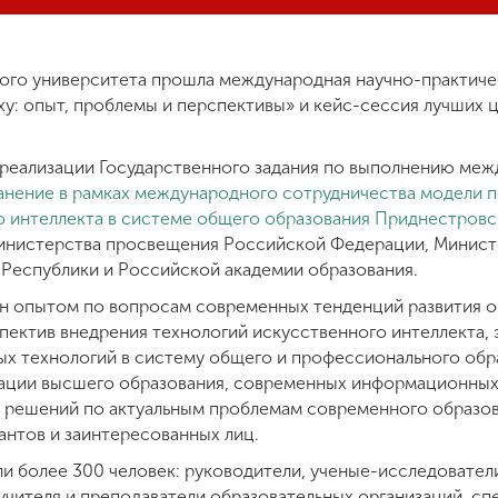
кого университета прошла международная научно-практич
у: опыт, проблемы и перспективы» и кейс-сессия лучших 
 реализации Государственного задания по выполнению меж
нение в рамках международного сотрудничества модели п
о интеллекта в системе общего образования Приднестров
инистерства просвещения Российской Федерации, Минист
Республики и Российской академии образования.
н опытом по вопросам современных тенденций развития о
пектив внедрения технологий искусственного интеллекта, 
х технологий в систему общего и профессионального обр
зации высшего образования, современных информационных 
 решений по актуальным проблемам современного образов
антов и заинтересованных лиц.
и более 300 человек: руководители, ученые-исследователи
 учителя и преподаватели образовательных организаций, сп