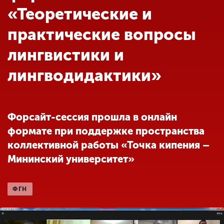
Обучение
«Теоретические и
практические вопросы
Наука
лингвистики и
лингводидактики»
Международная
деятельность
Форсайт-сессия прошла в онлайн
Другие виды
деятельности
формате при поддержке пространства
коллективной работы «Точка кипения –
Мининский университет»
Студенческая жизнь
ФГН
Сведения об
образовательной
организации