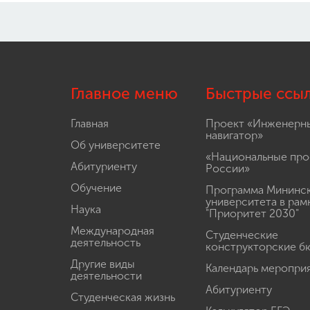
Главное меню
Быстрые ссы
Главная
Проект «Инженерн
навигатор»
Об университете
«Национальные про
Абитуриенту
России»
Обучение
Программа Мининс
университета в рам
Наука
"Приоритет 2030"
Международная
Студенческие
деятельность
конструкторские б
Другие виды
Календарь меропри
деятельности
Абитуриенту
Студенческая жизнь