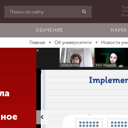
При
ко
Осн
ОБУЧЕНИЕ
НАУКА
Главная
Об университете
Новости ун
ла
нное