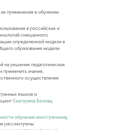
их применения в обучении
ользования в российских и
ехнологий смешанного
изации определенной модели в
общего образования модели
й на решение педагогических
м применить знания,
чественного осуществления
транных языков и
доцент
Екатерина Белова
,
ности обучения иностранному
ыли рассмотрены