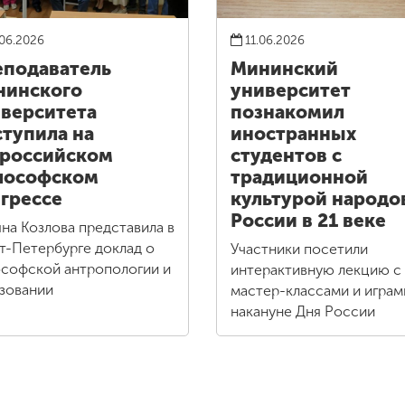
06.2026
11.06.2026
подаватель
Мининский
нинского
университет
верситета
познакомил
тупила на
иностранных
российском
студентов с
лософском
традиционной
грессе
культурой народо
России в 21 веке
яна Козлова представила в
т-Петербурге доклад о
Участники посетили
софской антропологии и
интерактивную лекцию с
зовании
мастер-классами и играм
накануне Дня России