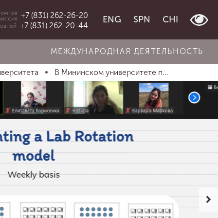
емная
+7 (831) 262-26-20
ENG
SPN
CHI
миссия
+7 (831) 262-20-44
овной
МЕЖДУНАРОДНАЯ ДЕЯТЕЛЬНОСТЬ
иверситета
В Мининском университете п...