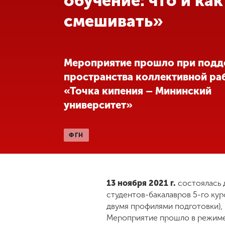
обучение: что и как
смешивать»
Международная
деятельность
Другие виды
Мероприятие прошло при под
деятельности
пространства коллективной ра
«Точка кипения – Мининский
Студенческая
университет»
жизнь
ФГН
Сведения об
образовательной
организации
13 ноября 2021 г.
состоялась 
студентов-бакалавров 5-го ку
Приемная
комиссия
двумя профилями подготовки)
+7 (831) 262-26-20
Мероприятие прошло в режиме