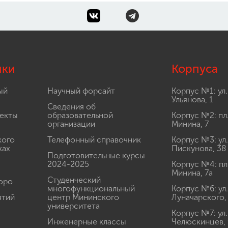
лки
Корпуса
ый
Научный форсайт
Корпус №1: ул.
Ульянова, 1
Сведения об
екты
образовательной
Корпус №2: пл
организации
Минина, 7
кого
Телефонный справочник
Корпус №3: ул.
ках
Пискунова, 38
Подготовительные курсы
2024-2025
Корпус №4: пл
Минина, 7а
Студенческий
юро
многофункциональный
Корпус №6: ул.
ятий
центр Мининского
Луначарского,
университета
Корпус №7: ул.
Инженерные классы
Челюскинцев, 