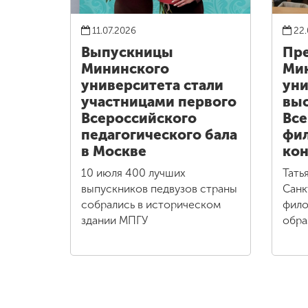
11.07.2026
22.
Выпускницы
Пре
Мининского
Ми
университета стали
уни
участницами первого
выс
Всероссийского
Все
педагогического бала
фи
в Москве
кон
10 июля 400 лучших
Тать
выпускников педвузов страны
Санк
собрались в историческом
фило
здании МПГУ
обра