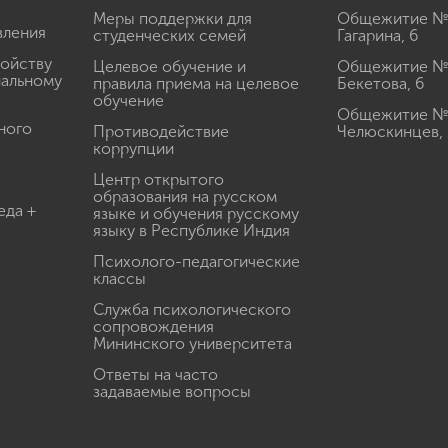
Меры поддержки для
Общежитие № 1
вления
студенческих семей
Гагарина, 6
ройству
Целевое обучение и
Общежитие № 2
иальному
правила приема на целевое
Бекетова, 6
обучение
Общежитие № 3
ного
Противодействие
Челюскинцев, 
коррупции
Центр открытого
образования на русском
еда +
языке и обучения русскому
языку в Республике Индия
Психолого-педагогические
классы
Служба психологического
сопровождения
Мининского университета
Ответы на часто
задаваемые вопросы